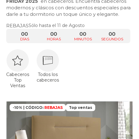
FRIDAY 2025
en cabeceros. Encuentra cabeceros
modernos y clásicos con descuentos especiales para
darle a tu dormitorio un toque único y elegante.
REBAJAS
Sólo hasta el 11 de Agosto
00
00
00
00
DÍAS
HORAS
MINUTOS
SEGUNDOS
Cabeceros
Todos los
Top
cabeceros
Ventas
-10% | CÓDIGO:
REBAJAS
Top ventas