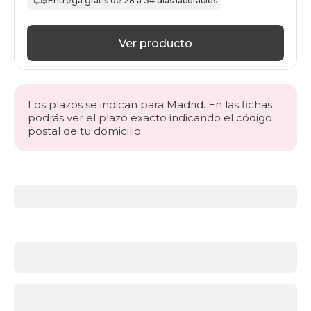
Entrega gratis de 28 a 34 días laborables
Ver producto
Los plazos se indican para Madrid. En las fichas
podrás ver el plazo exacto indicando el código
postal de tu domicilio.
Más
información
acerca
de
BLACK
FRIDAY
cabeceros
El
toque
final