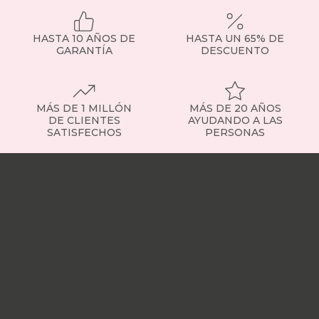
punto
focal
de
HASTA 10 AÑOS DE
HASTA UN 65% DE
la
GARANTÍA
DESCUENTO
habitación
y
puede
transformar
MÁS DE 1 MILLÓN
MÁS DE 20 AÑOS
completamente
DE CLIENTES
AYUDANDO A LAS
el
SATISFECHOS
PERSONAS
estilo
de
Nuestras
tu
tiendas
Sobre
dormitorio.
nosotros
Trabaja
Materiales
con
y
nosotros
Responsabilidad
estilos
social
Nuestros
para
influencers
Vídeo
cada
opiniones
Apariciones
gusto
en
Los
medios
Buscados
cabeceros
frecuentemente
Mi
tapizados
cuenta
Formas