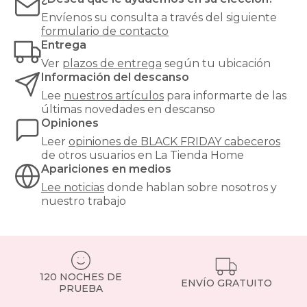
la
cama
Envíenos su consulta a través del siguiente
y
formulario de contacto
actúan
Entrega
como
Ver
plazos de entrega
según tu ubicación
aislante
Información del descanso
térmico
de
Lee
nuestros artículos
para informarte de las
la
últimas novedades en descanso
pared,
Opiniones
creando
Leer
opiniones de
BLACK FRIDAY cabeceros
un
de otros usuarios en La Tienda Home
ambiente
Apariciones en medios
más
cálido
Lee noticias
donde hablan sobre nosotros y
y
nuestro trabajo
acogedor.
Un
cabecero
tapizado
se
120 NOCHES DE
convierte
ENVÍO GRATUITO
PRUEBA
en
el