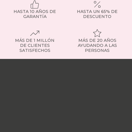
HASTA 10 AÑOS DE
HASTA UN 65% DE
GARANTÍA
DESCUENTO
MÁS DE 1 MILLÓN
MÁS DE 20 AÑOS
DE CLIENTES
AYUDANDO A LAS
SATISFECHOS
PERSONAS
Nuestras
tiendas
Sobre
nosotros
Trabaja
con
nosotros
Responsabilidad
social
Nuestros
influencers
Vídeo
opiniones
Apariciones
en
medios
Buscados
frecuentemente
Mi
cuenta
Formas
de