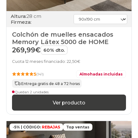
Altura:
28 cm
Firmeza:
Colchón de muelles ensacados
Memory Látex 5000 de HOME
269,99€
60% dto.
Cuota 12 meses financiado: 22,50€
5
(141)
Almohadas incluidas
Entrega gratis de 48 a 72 horas
Quedan 2 unidades
Ver producto
-5% | CÓDIGO:
REBAJAS
Top ventas