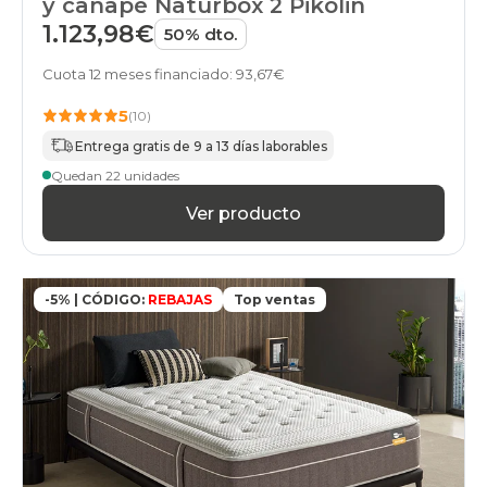
y canapé Naturbox 2 Pikolin
1.123,98€
50% dto.
Cuota 12 meses financiado: 93,67€
5
(10)
Entrega gratis de 9 a 13 días laborables
Quedan 22 unidades
Ver producto
-5% | CÓDIGO:
REBAJAS
Top ventas