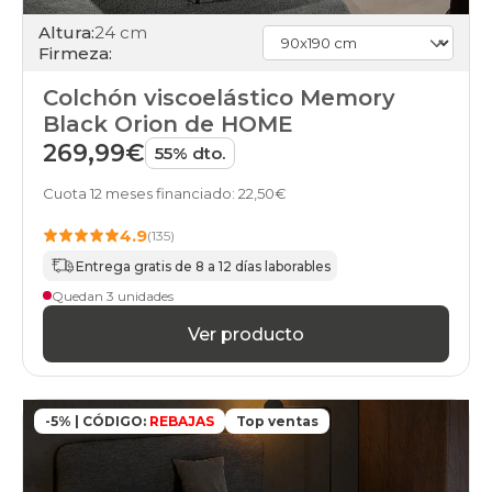
Altura:
24 cm
Firmeza:
Colchón viscoelástico Memory
Black Orion de HOME
269,99€
55% dto.
Cuota 12 meses financiado: 22,50€
4.9
(135)
Entrega gratis de 8 a 12 días laborables
Quedan 3 unidades
Ver producto
-5% | CÓDIGO:
REBAJAS
Top ventas