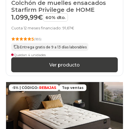
Colchón de muelles ensacados
Starfirm Privilege de HOME
1.099,99€
60% dto.
Cuota 12 meses financiado: 91,67€
5
(185)
Entrega gratis de 9 a 13 días laborables
Quedan 4 unidades
Ver producto
-5% | CÓDIGO:
REBAJAS
Top ventas