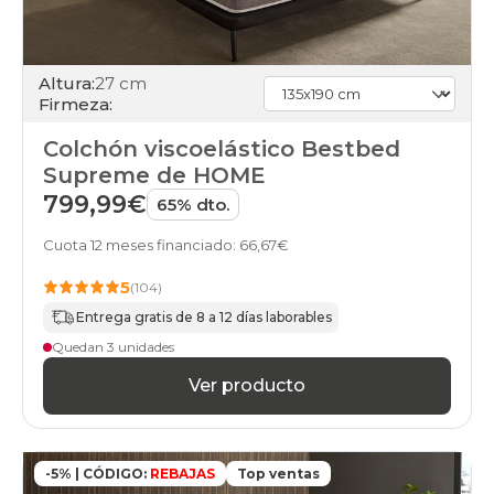
Altura:
27 cm
Firmeza:
Colchón viscoelástico Bestbed
Supreme de HOME
799,99€
65% dto.
Cuota 12 meses financiado: 66,67€
5
(104)
Entrega gratis de 8 a 12 días laborables
Quedan 3 unidades
Ver producto
-5% | CÓDIGO:
REBAJAS
Top ventas