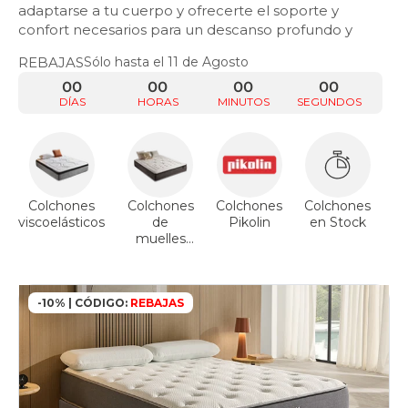
adaptarse a tu cuerpo y ofrecerte el soporte y
confort necesarios para un descanso profundo y
reparador.
REBAJAS
Sólo hasta el 11 de Agosto
00
00
00
00
DÍAS
HORAS
MINUTOS
SEGUNDOS
Colchones
Colchones
Colchones
Colchones
Co
viscoelásticos
de
Pikolin
en Stock
muelles
ensacados
-10% | CÓDIGO:
REBAJAS