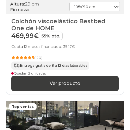
Altura:
29 cm
Firmeza:
Colchón viscoelástico Bestbed
One de HOME
469,99€
55% dto.
Cuota 12 meses financiado: 39,17€
5
(120)
Entrega gratis de 8 a 12 días laborables
Quedan 2 unidades
Ver producto
Top ventas