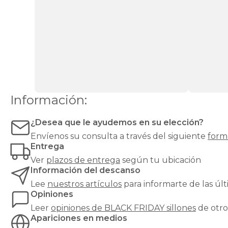
funcionalidad,
confort
y
diseño
en
una
única
pieza
de
mobiliario
esencial
Información:
para
cualquier
¿Desea que le ayudemos en su elección?
hogar.
Los
Envíenos su consulta a través del siguiente
form
sillones
Entrega
relax
Ver
plazos de entrega
según tu ubicación
no
Información del descanso
solo
Lee
nuestros artículos
para informarte de las ú
proporcionan
un
Opiniones
lugar
Leer
opiniones de
BLACK FRIDAY sillones
de otr
cómodo
Apariciones en medios
para