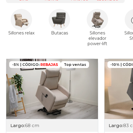
Sillones relax
Butacas
Sillones
Sill
elevador
S
power-lift
-5% | CÓDIGO:
REBAJAS
Top ventas
-10% | CÓD
Largo:
83 
Largo:
68 cm