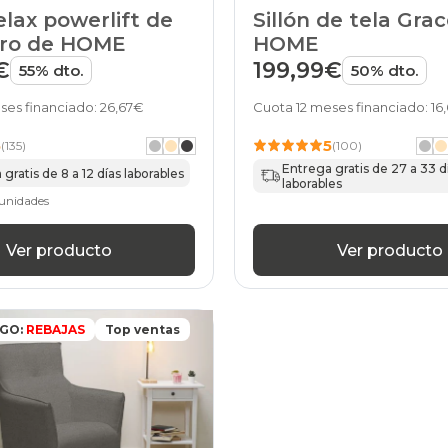
relax powerlift de
Sillón de tela Gra
ero de HOME
HOME
€
199,99€
55% dto.
50% dto.
ses financiado: 26,67€
Cuota 12 meses financiado: 16
5
5
(135)
(100)
Entrega gratis de 27 a 33 d
gratis de 8 a 12 días laborables
laborables
unidades
Ver producto
Ver producto
IGO:
REBAJAS
Top ventas