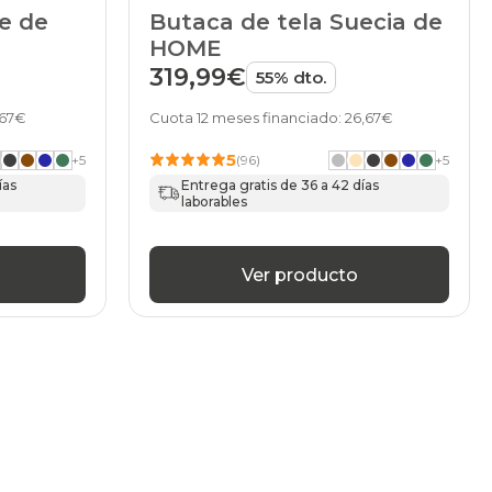
ce de
Butaca de tela Suecia de
HOME
319,99€
55% dto.
,67€
Cuota 12 meses financiado: 26,67€
5
+
5
(96)
+
5
ías
Entrega gratis de 36 a 42 días
laborables
Ver producto