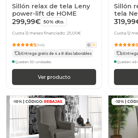
Sillón 
Sillón relax de tela Leny
tela N
power-lift de HOME
319,99
299,99€
50% dto.
Cuota 12 me
Cuota 12 meses financiado: 25,00€
5
(146)
Entrega 
Entrega gratis de 4 a 8 días laborables
Quedan 46 
Quedan 50 unidades
Ver producto
-10% | CÓDIGO:
REBAJAS
-10% | CÓD