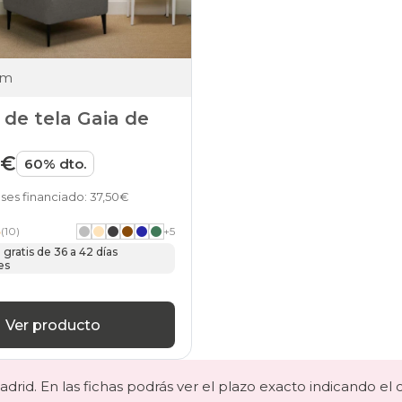
cm
de tela Gaia de
9€
60% dto.
ses financiado: 37,50€
5
(10)
+
5
gratis de 36 a 42 días
es
Ver producto
drid. En las fichas podrás ver el plazo exacto indicando el 