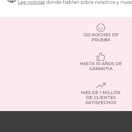
Lee noticias
donde hablan sobre nosotros y nues
descansar,
sino
que
ofrecen
importantes
beneficios
120 NOCHES DE
para
PRUEBA
la
salud:
mejoran
la
HASTA 10 AÑOS DE
circulación
GARANTÍA
sanguínea,
alivian
tensiones
musculares
en
MÁS DE 1 MILLÓN
DE CLIENTES
cuello
SATISFECHOS
y
espalda,
Nuestras
y
tiendas
Sobre
facilitan
nosotros
Trabaja
la
con
conciliación