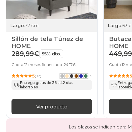
Largo:
77 cm
Largo:
63 
Sillón de tela Túnez de
Butaca 
HOME
HOME
289,99€
449,9
55% dto.
Cuota 12 meses financiado: 24,17€
Cuota 12 me
5
(92)
+
5
Entrega gratis de 36 a 42 días
Entrega 
laborables
laborabl
Ver producto
Los plazos se indican para Ma