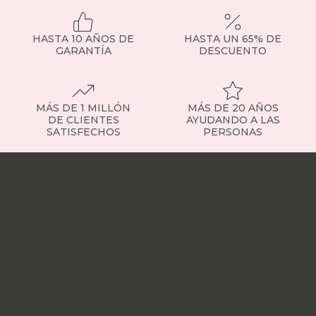
HASTA 10 AÑOS DE
HASTA UN 65% DE
GARANTÍA
DESCUENTO
MÁS DE 1 MILLÓN
MÁS DE 20 AÑOS
DE CLIENTES
AYUDANDO A LAS
SATISFECHOS
PERSONAS
Nuestras
tiendas
Sobre
nosotros
Trabaja
con
nosotros
Responsabilidad
social
Nuestros
influencers
Vídeo
opiniones
Apariciones
en
medios
Buscados
frecuentemente
Mi
cuenta
Formas