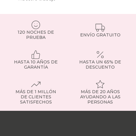
Por
ejemplo,
para
una
cama
doble
120 NOCHES DE
estándar,
ENVÍO GRATUITO
PRUEBA
un
cabecero
de
150 cm
HASTA 10 AÑOS DE
HASTA UN 65% DE
suele
GARANTÍA
DESCUENTO
ser
la
mejor
opción.
MÁS DE 1 MILLÓN
MÁS DE 20 AÑOS
Y
DE CLIENTES
AYUDANDO A LAS
si
SATISFECHOS
PERSONAS
buscas
un
Nuestras
punto
tiendas
Sobre
más
nosotros
Trabaja
de
con
amplitud