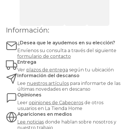
Lo
ideal
es
elegir
un
Información:
modelo
que
combine
¿Desea que le ayudemos en su elección?
con
Envíenos su consulta a través del siguiente
el
formulario de contacto
estilo
Entrega
del
resto
Ver
plazos de entrega
según tu ubicación
del
Información del descanso
dormitorio
Lee
nuestros artículos
para informarte de las
y
últimas novedades en descanso
tenga
Opiniones
la
medida
Leer
opiniones de
Cabeceros
de otros
exacta
usuarios en La Tienda Home
de
Apariciones en medios
tu
Lee noticias
donde hablan sobre nosotros y
cama.
nuestro trabajo