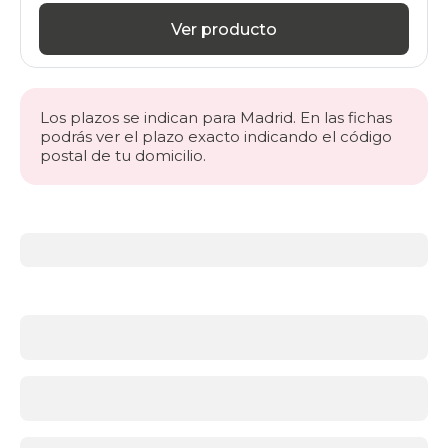
Ver producto
Los plazos se indican para Madrid. En las fichas
podrás ver el plazo exacto indicando el código
postal de tu domicilio.
Más
información
acerca
de
Cabeceros
¿Qué
cabecero
elegir
para
tu
dormitorio?