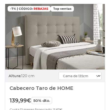
-7% | CÓDIGO:
REBAJAS
Top ventas
Altura:
120 cm
Cabecero Taro de HOME
139,99€
50% dto.
Cuota 12 meses financiado: 11,67€