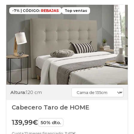
-7% | CÓDIGO:
REBAJAS
Top ventas
Altura:
120 cm
Cabecero Taro de HOME
139,99€
50% dto.
Cuota 12 meses financiado: 11,67€