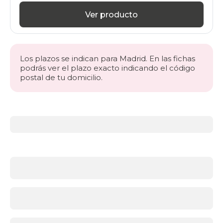
Ver producto
Los plazos se indican para Madrid. En las fichas
podrás ver el plazo exacto indicando el código
postal de tu domicilio.
Más
información
acerca
de
Cabeceros
¿Qué
cabecero
elegir
para
tu
dormitorio?