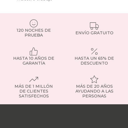
Por
ejemplo,
para
una
cama
doble
120 NOCHES DE
estándar,
ENVÍO GRATUITO
PRUEBA
un
cabecero
de
150 cm
HASTA 10 AÑOS DE
HASTA UN 65% DE
suele
GARANTÍA
DESCUENTO
ser
la
mejor
opción.
MÁS DE 1 MILLÓN
MÁS DE 20 AÑOS
Y
DE CLIENTES
AYUDANDO A LAS
si
SATISFECHOS
PERSONAS
buscas
un
Nuestras
punto
tiendas
Sobre
más
nosotros
Trabaja
de
con
amplitud