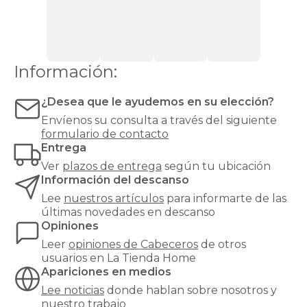
Lo
ideal
es
elegir
un
Información:
modelo
que
combine
¿Desea que le ayudemos en su elección?
con
Envíenos su consulta a través del siguiente
el
formulario de contacto
estilo
Entrega
del
resto
Ver
plazos de entrega
según tu ubicación
del
Información del descanso
dormitorio
Lee
nuestros artículos
para informarte de las
y
últimas novedades en descanso
tenga
Opiniones
la
medida
Leer
opiniones de
Cabeceros
de otros
exacta
usuarios en La Tienda Home
de
Apariciones en medios
tu
Lee noticias
donde hablan sobre nosotros y
cama.
nuestro trabajo