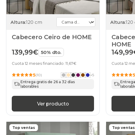
Altura:
120 cm
Altura:
120
Cabecero Ceiro de HOME
Cabece
HOME
139,99€
149,99
50% dto.
Cuota 12 meses financiado: 11,67€
Cuota 12 me
5
(10)
+
5
Entrega gratis de 26 a 32 días
Entrega 
laborables
laborabl
Ver producto
Top ventas
Top ventas