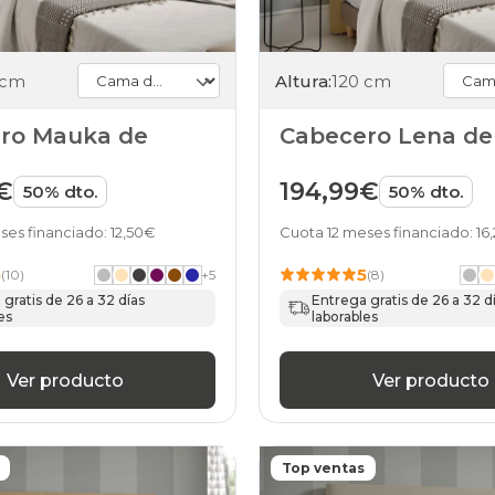
 cm
Altura:
120 cm
ro Mauka de
Cabecero Lena d
€
194,99€
50% dto.
50% dto.
ses financiado: 12,50€
Cuota 12 meses financiado: 16
5
5
(10)
+
5
(8)
gratis de 26 a 32 días
Entrega gratis de 26 a 32 d
es
laborables
Ver producto
Ver producto
Top ventas