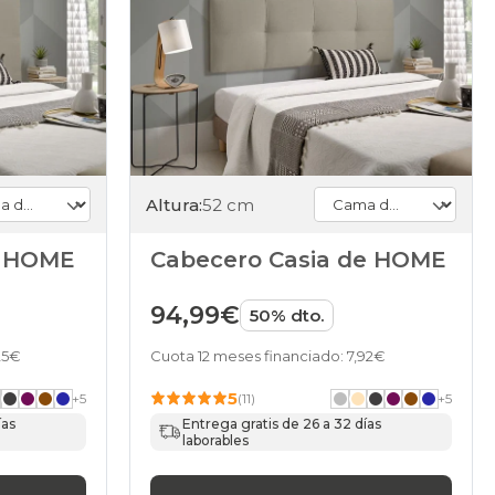
Altura:
52 cm
e HOME
Cabecero Casia de HOME
94,99€
50% dto.
25€
Cuota 12 meses financiado: 7,92€
5
+
5
(11)
+
5
ías
Entrega gratis de 26 a 32 días
laborables