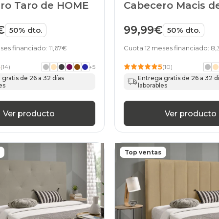
ro Taro de HOME
Cabecero Macis 
€
99,99€
50% dto.
50% dto.
ses financiado: 11,67€
Cuota 12 meses financiado: 8
5
5
(14)
+
5
(10)
gratis de 26 a 32 días
Entrega gratis de 26 a 32 d
es
laborables
Ver producto
Ver producto
Top ventas