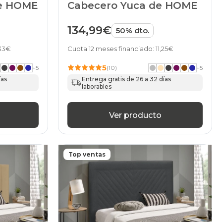
de HOME
Cabecero Yuca de HOME
134,99€
50% dto.
,33€
Cuota 12 meses financiado: 11,25€
5
+
5
(10)
+
5
ías
Entrega gratis de 26 a 32 días
laborables
Ver producto
Top ventas