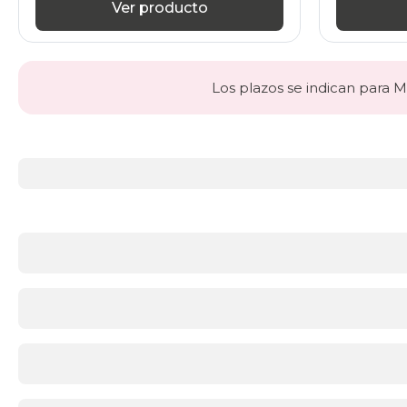
Ver producto
Los plazos se indican para Ma
Más
información
acerca
de
Cabeceros
¿Qué
cabecero
elegir
para
tu
dormitorio?
El
cabecero
no