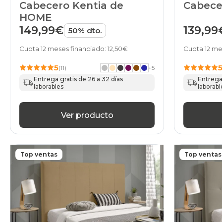
Cabecero Kentia de
Cabece
HOME
149,99€
139,99
50% dto.
Cuota 12 meses financiado: 12,50€
Cuota 12 me
5
(11)
+
5
Entrega gratis de 26 a 32 días
Entrega 
laborables
laborabl
Ver producto
Top ventas
Top ventas