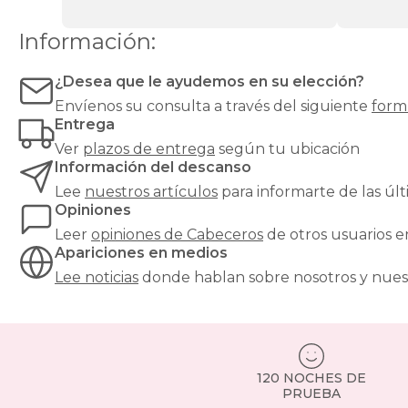
elegir
un
Información:
modelo
que
combine
¿Desea que le ayudemos en su elección?
con
Envíenos su consulta a través del siguiente
form
el
Entrega
estilo
del
Ver
plazos de entrega
según tu ubicación
resto
Información del descanso
del
Lee
nuestros artículos
para informarte de las ú
dormitorio
Opiniones
y
tenga
Leer
opiniones de
Cabeceros
de otros usuarios 
la
Apariciones en medios
medida
Lee noticias
donde hablan sobre nosotros y nues
exacta
de
tu
cama.
Por
ejemplo,
120 NOCHES DE
para
PRUEBA
una