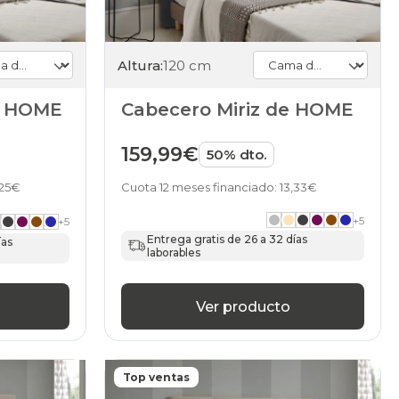
Altura:
120 cm
e HOME
Cabecero Miriz de HOME
159,99€
50% dto.
,25€
Cuota 12 meses financiado: 13,33€
+
5
+
5
Entrega gratis de 26 a 32 días
ías
laborables
Ver producto
Top ventas