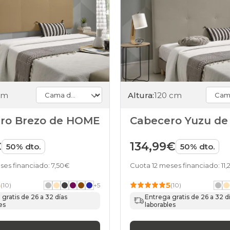
cm
Altura:
120 cm
ro Brezo de HOME
Cabecero Yuzu d
€
134,99€
50% dto.
50% dto.
ses financiado: 7,50€
Cuota 12 meses financiado: 11,
5
5
(10)
+
5
(10)
gratis de 26 a 32 días
Entrega gratis de 26 a 32 d
es
laborables