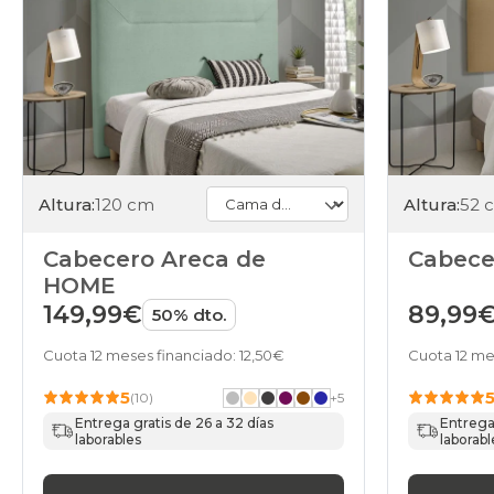
Altura:
120 cm
Altura:
52 
Cabecero Areca de
Cabece
HOME
149,99€
89,99
50% dto.
Cuota 12 meses financiado: 12,50€
Cuota 12 me
5
(10)
+
5
Entrega gratis de 26 a 32 días
Entrega 
laborables
laborabl