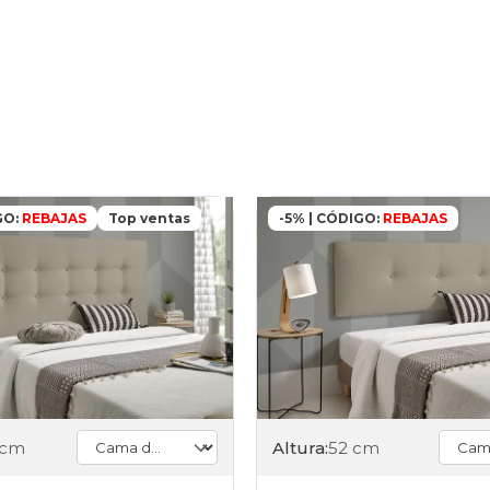
GO:
REBAJAS
Top ventas
-5% | CÓDIGO:
REBAJAS
 cm
Altura:
52 cm