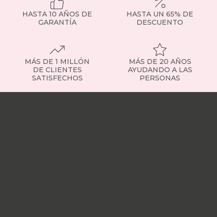
HASTA 10 AÑOS DE
HASTA UN 65% DE
GARANTÍA
DESCUENTO
MÁS DE 1 MILLÓN
MÁS DE 20 AÑOS
DE CLIENTES
AYUDANDO A LAS
SATISFECHOS
PERSONAS
Nuestras
tiendas
Sobre
nosotros
Trabaja
con
nosotros
Responsabilidad
social
Nuestros
influencers
Vídeo
opiniones
Apariciones
en
medios
Buscados
frecuentemente
Mi
cuenta
Formas
de
pago
¿Dónde