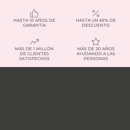
HASTA 10 AÑOS DE
HASTA UN 65% DE
GARANTÍA
DESCUENTO
MÁS DE 1 MILLÓN
MÁS DE 20 AÑOS
DE CLIENTES
AYUDANDO A LAS
SATISFECHOS
PERSONAS
Nuestras
tiendas
Sobre
nosotros
Trabaja
con
nosotros
Responsabilidad
social
Nuestros
influencers
Vídeo
opiniones
Apariciones
en
medios
Buscados
frecuentemente
Mi