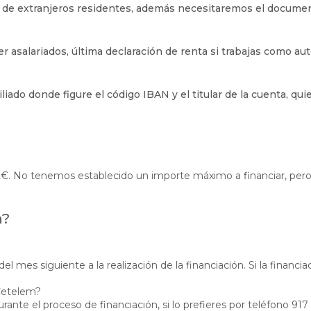
o de extranjeros residentes, además necesitaremos el document
r asalariados, última declaración de renta si trabajas como au
liado donde figure el código IBAN y el titular de la cuenta, qu
12€. No tenemos establecido un importe máximo a financiar, p
n?
l mes siguiente a la realización de la financiación. Si la financiac
Cetelem?
rante el proceso de financiación, si lo prefieres por teléfono 91