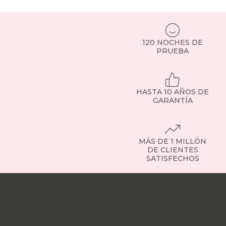
120 NOCHES DE
PRUEBA
HASTA 10 AÑOS DE
GARANTÍA
MÁS DE 1 MILLÓN
DE CLIENTES
SATISFECHOS
Nuestras
tiendas
Sobre
nosotros
Trabaja
con
nosotros
Responsabilidad
social
Nuestros