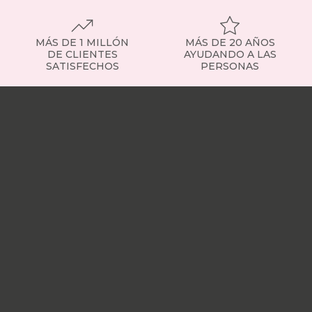
MÁS DE 1 MILLÓN
MÁS DE 20 AÑOS
DE CLIENTES
AYUDANDO A LAS
SATISFECHOS
PERSONAS
Nuestras
tiendas
Sobre
nosotros
Trabaja
con
nosotros
Responsabilidad
social
Nuestros
influencers
Vídeo
opiniones
Apariciones
en
medios
Buscados
frecuentemente
Mi
cuenta
Formas
de
pago
¿Dónde
esta
mi
pedido?