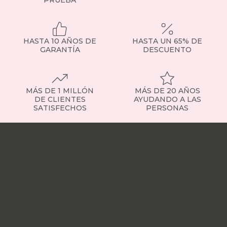
PRUEBA
HASTA 10 AÑOS DE
HASTA UN 65% DE
GARANTÍA
DESCUENTO
MÁS DE 1 MILLÓN
MÁS DE 20 AÑOS
DE CLIENTES
AYUDANDO A LAS
SATISFECHOS
PERSONAS
Nuestras
tiendas
Sobre
nosotros
Trabaja
con
nosotros
Responsabilidad
social
Nuestros
influencers
Vídeo
opiniones
Apariciones
en
medios
Buscados
frecuentemente
Mi