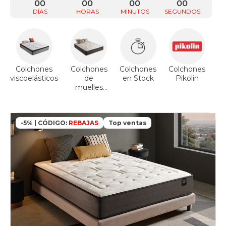
00
00
00
00
DÍAS
HORAS
MINUTOS
SEGUNDOS
Colchones
Colchones
Colchones
Colchones
viscoelásticos
de
en Stock
Pikolin
muelles
ensacados
-5% | CÓDIGO:
REBAJAS
Top ventas