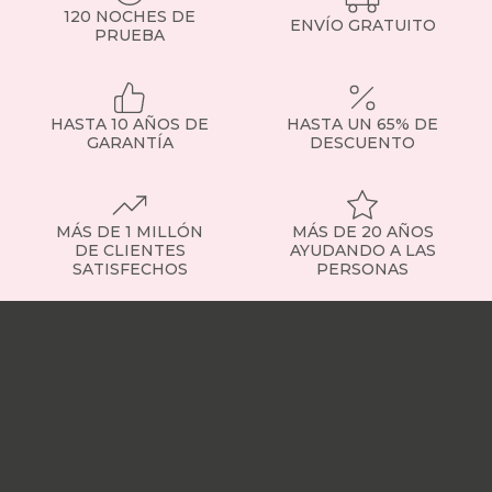
120 NOCHES DE
ENVÍO GRATUITO
PRUEBA
HASTA 10 AÑOS DE
HASTA UN 65% DE
GARANTÍA
DESCUENTO
MÁS DE 1 MILLÓN
MÁS DE 20 AÑOS
DE CLIENTES
AYUDANDO A LAS
SATISFECHOS
PERSONAS
Nuestras
tiendas
Sobre
nosotros
Trabaja
con
nosotros
Responsabilidad
social
Nuestros
influencers
Vídeo
opiniones
Apariciones
en