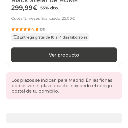
Black Stelar de HOME
299,99€
55% dto.
Cuota 12 meses financiado: 25,00€
4.8
(131)
Entrega gratis de 10 a 14 días laborables
Ver producto
Los plazos se indican para Madrid. En las fichas
podrás ver el plazo exacto indicando el código
postal de tu domicilio.
Más
información
acerca