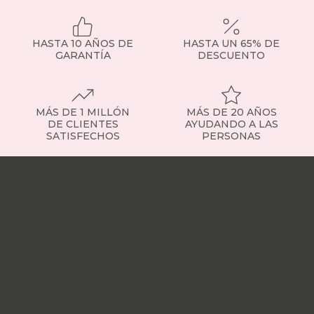
HASTA 10 AÑOS DE
HASTA UN 65% DE
GARANTÍA
DESCUENTO
MÁS DE 1 MILLÓN
MÁS DE 20 AÑOS
DE CLIENTES
AYUDANDO A LAS
SATISFECHOS
PERSONAS
Nuestras
tiendas
Sobre
nosotros
Trabaja
con
nosotros
Responsabilidad
social
Nuestros
influencers
Vídeo
opiniones
Apariciones
en
medios
Buscados
frecuentemente
Mi
cuenta
Formas