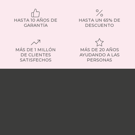
HASTA 10 AÑOS DE
HASTA UN 65% DE
GARANTÍA
DESCUENTO
MÁS DE 1 MILLÓN
MÁS DE 20 AÑOS
DE CLIENTES
AYUDANDO A LAS
SATISFECHOS
PERSONAS
Nuestras
tiendas
Sobre
nosotros
Trabaja
con
nosotros
Responsabilidad
social
Nuestros
influencers
Vídeo
opiniones
Apariciones
en
medios
Buscados
frecuentemente
Mi
cuenta
Formas