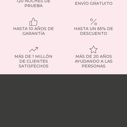
120 NOCHES DE
ENVÍO GRATUITO
PRUEBA
HASTA 10 AÑOS DE
HASTA UN 65% DE
GARANTÍA
DESCUENTO
MÁS DE 1 MILLÓN
MÁS DE 20 AÑOS
DE CLIENTES
AYUDANDO A LAS
SATISFECHOS
PERSONAS
Nuestras
tiendas
Sobre
nosotros
Trabaja
con
nosotros
Responsabilidad
social
Nuestros
influencers
Vídeo
opiniones
Apariciones
en
medios
Buscados