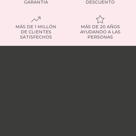
GARANTÍA
DESCUENTO
MÁS DE 1 MILLÓN
MÁS DE 20 AÑOS
DE CLIENTES
AYUDANDO A LAS
SATISFECHOS
PERSONAS
Nuestras
tiendas
Sobre
nosotros
Trabaja
con
nosotros
Responsabilidad
social
Nuestros
influencers
Vídeo
opiniones
Apariciones
en
medios
Buscados
frecuentemente
Mi
cuenta
Formas
de
pago
¿Dónde
esta
mi