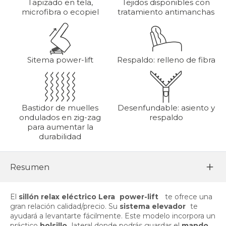
Tapizado en tela,
Tejidos disponibles con
microfibra o ecopiel
tratamiento antimanchas
Sitema power-lift
Respaldo: relleno de fibra
Bastidor de muelles
Desenfundable: asiento y
ondulados en zig-zag
respaldo
para aumentar la
durabilidad
Resumen
El
sillón relax eléctrico Lera
power-lift
te ofrece una
gran relación calidad/precio. Su
sistema elevador
te
ayudará a levantarte fácilmente. Este modelo incorpora un
práctico
bolsillo
lateral donde podrás guardar el
mando