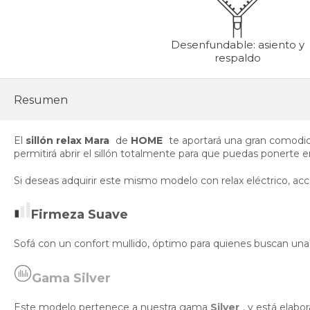
Desenfundable: asiento y
respaldo
Resumen
El
sillón relax Mara
de
HOME
te aportará una gran comodid
permitirá abrir el sillón totalmente para que puedas ponerte en
Si deseas adquirir este mismo modelo con relax eléctrico, ac
Firmeza Suave
Sofá con un confort mullido, óptimo para quienes buscan una
Gama Silver
Este modelo pertenece a nuestra gama
Silver
, y está elab