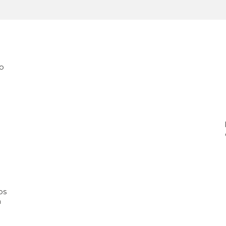
o
os
a