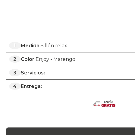
1
Medida:
Sillón relax
2
Color:
Enjoy - Marengo
3
Servicios:
4
Entrega: