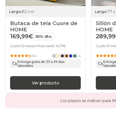
Largo:
82 cm
Largo:
77 
Butaca de tela Cuore de
Sillón 
HOME
HOME
169,99€
289,9
55% dto.
Cuota 12 meses financiado: 14,17€
Cuota 12 me
5
(50)
+
4
Entrega gratis de 33 a 39 días
Entrega 
laborables
laborabl
Ver producto
Los plazos se indican para Ma