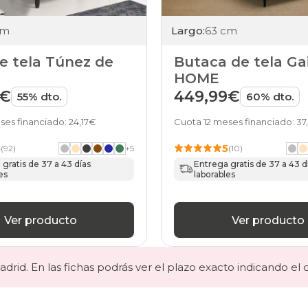
cm
Largo:
63 cm
de tela Túnez de
Butaca de tela Ga
HOME
9€
449,99€
55% dto.
60% dto.
ses financiado: 24,17€
Cuota 12 meses financiado: 3
5
5
(92)
+
5
(10)
gratis de 37 a 43 días
Entrega gratis de 37 a 43 d
es
laborables
Ver producto
Ver producto
drid. En las fichas podrás ver el plazo exacto indicando el 