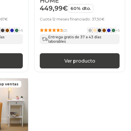
HOME
449,99€
60% dto.
6,67€
Cuota 12 meses financiado: 37,50€
5
+
5
(2)
+
5
ías
Entrega gratis de 37 a 43 días
laborables
Ver producto
op ventas