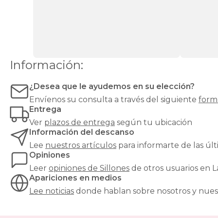
cada
necesidad
y
cada
estilo:
desde
un
Información:
sillón
relax
reclinable
¿Desea que le ayudemos en su elección?
hasta
Envíenos su consulta a través del siguiente
form
un
Entrega
clásico
Ver
plazos de entrega
según tu ubicación
sillón
orejero
,
Información del descanso
pasando
Lee
nuestros artículos
para informarte de las ú
por
Opiniones
butacas
Leer
opiniones de
Sillones
de otros usuarios en 
de
Apariciones en medios
diseño,
sillones
Lee noticias
donde hablan sobre nosotros y nues
cama
para
invitados