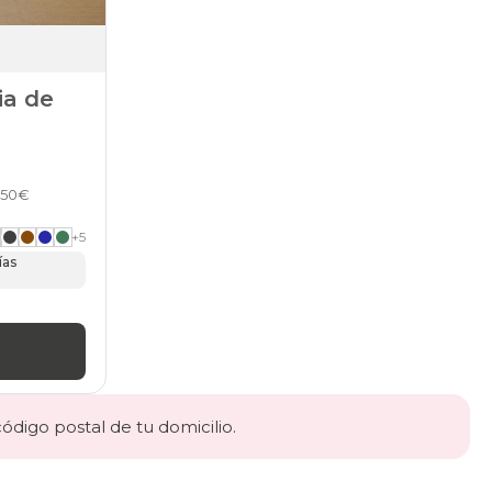
ia de
7,50€
+
5
ías
código postal de tu domicilio.