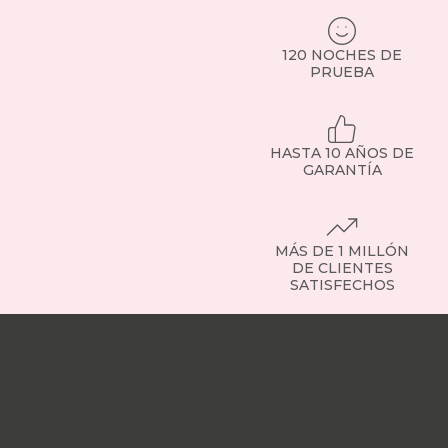
o
sillones
elevadores
120 NOCHES DE
pensados
PRUEBA
para
personas
mayores.
Todos,
HASTA 10 AÑOS DE
con
GARANTÍA
tejidos
resistentes,
financiación
y
MÁS DE 1 MILLÓN
envío
DE CLIENTES
a
SATISFECHOS
toda
España.
Nuestras
Tipos
tiendas
Sobre
de
nosotros
Trabaja
sillones:
con
encuentra
nosotros
Responsabilidad
el
social
Nuestros
que
influencers
Vídeo