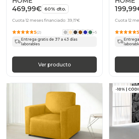
HOME
HOME
469,99€
199,99
60% dto.
Cuota 12 meses financiado: 39,17€
Cuota 12 me
5
(2)
+
5
Entrega gratis de 37 a 43 días
Entrega 
laborables
laborabl
Ver producto
-10% | CÓD