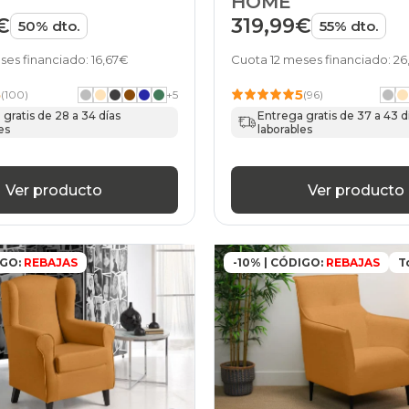
HOME
€
319,99€
50% dto.
55% dto.
ses financiado: 16,67€
Cuota 12 meses financiado: 2
5
5
(100)
+
5
(96)
gratis de 28 a 34 días
Entrega gratis de 37 a 43 d
es
laborables
Ver producto
Ver producto
IGO:
REBAJAS
-10% | CÓDIGO:
REBAJAS
T