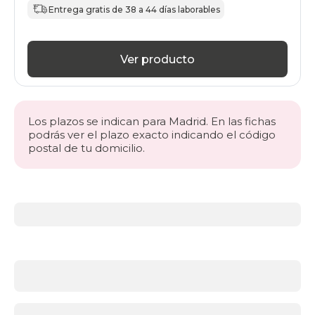
Entrega gratis de 38 a 44 días laborables
Ver producto
Los plazos se indican para Madrid. En las fichas
podrás ver el plazo exacto indicando el código
postal de tu domicilio.
Más
información
acerca
de
Sillones
Sillones
cómodos
y