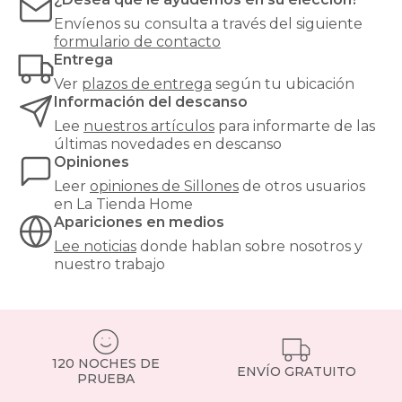
hasta
Envíenos su consulta a través del siguiente
un
formulario de contacto
clásico
Entrega
sillón
orejero
,
Ver
plazos de entrega
según tu ubicación
pasando
Información del descanso
por
Lee
nuestros artículos
para informarte de las
butacas
últimas novedades en descanso
de
Opiniones
diseño,
sillones
Leer
opiniones de
Sillones
de otros usuarios
cama
en La Tienda Home
para
Apariciones en medios
invitados
Lee noticias
donde hablan sobre nosotros y
o
nuestro trabajo
sillones
elevadores
pensados
para
personas
mayores.
120 NOCHES DE
ENVÍO GRATUITO
Todos,
PRUEBA
con