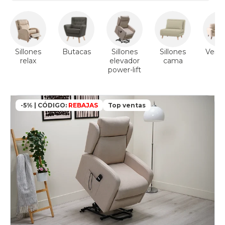
Sillones
Butacas
Sillones
Sillones
Ver s
relax
elevador
cama
power-lift
-5% | CÓDIGO:
REBAJAS
Top ventas