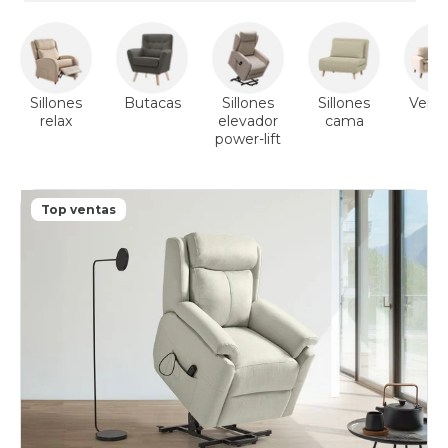
Sillones
Butacas
Sillones
Sillones
Ver s
relax
elevador
cama
power-lift
Top ventas