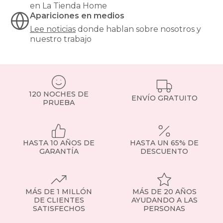
cama
en La Tienda Home
para
Apariciones en medios
invitados
Lee noticias
donde hablan sobre nosotros y
o
nuestro trabajo
sillones
elevadores
pensados
para
personas
mayores.
120 NOCHES DE
ENVÍO GRATUITO
Todos,
PRUEBA
con
tejidos
resistentes,
financiación
HASTA 10 AÑOS DE
HASTA UN 65% DE
y
GARANTÍA
DESCUENTO
envío
a
toda
España.
MÁS DE 1 MILLÓN
MÁS DE 20 AÑOS
Tipos
DE CLIENTES
AYUDANDO A LAS
de
SATISFECHOS
PERSONAS
sillones:
encuentra