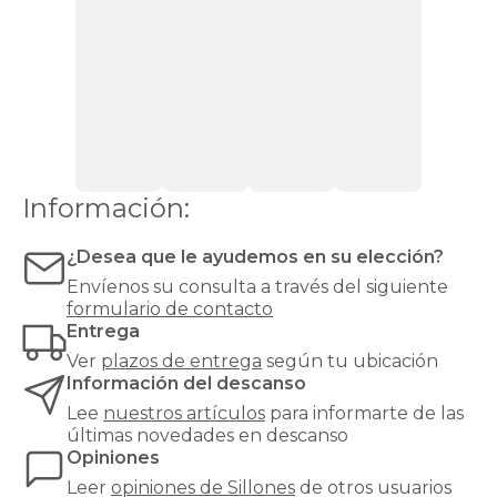
y
modernos
para
cada
necesidad
y
cada
estilo:
desde
un
Información:
sillón
relax
reclinable
¿Desea que le ayudemos en su elección?
hasta
Envíenos su consulta a través del siguiente
un
formulario de contacto
clásico
Entrega
sillón
orejero
,
Ver
plazos de entrega
según tu ubicación
pasando
Información del descanso
por
Lee
nuestros artículos
para informarte de las
butacas
últimas novedades en descanso
de
Opiniones
diseño,
sillones
Leer
opiniones de
Sillones
de otros usuarios