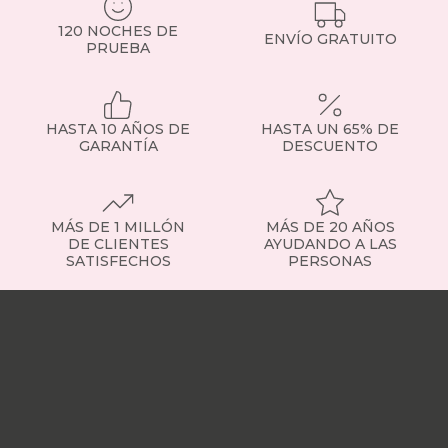
personas
mayores.
120 NOCHES DE
ENVÍO GRATUITO
Todos,
PRUEBA
con
tejidos
resistentes,
financiación
HASTA 10 AÑOS DE
HASTA UN 65% DE
y
GARANTÍA
DESCUENTO
envío
a
toda
España.
MÁS DE 1 MILLÓN
MÁS DE 20 AÑOS
Tipos
DE CLIENTES
AYUDANDO A LAS
de
SATISFECHOS
PERSONAS
sillones:
encuentra
Nuestras
el
tiendas
Sobre
que
nosotros
Trabaja
mejor
con
encaja
nosotros
Responsabilidad
contigo
social
Nuestros
Cada
influencers
Vídeo
tipo
opiniones
Apariciones
de