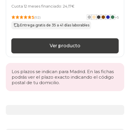
Cuota 12 meses financiado: 24,17€
5
(92)
+
5
Entrega gratis de 35 a 41 días laborables
Ver producto
Los plazos se indican para Madrid. En las fichas
podrás ver el plazo exacto indicando el código
postal de tu domicilio.
Más
información
acerca
de
Sillones