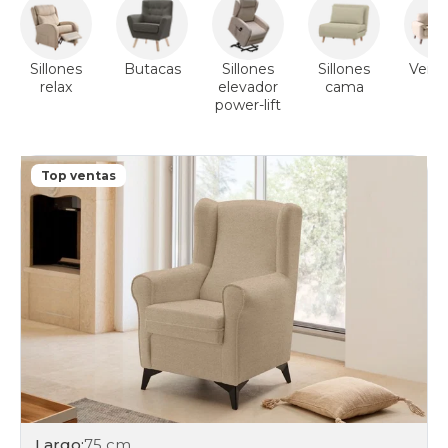
Sillones
Butacas
Sillones
Sillones
Ver s
relax
elevador
cama
power-lift
Top ventas
Largo:
75 cm