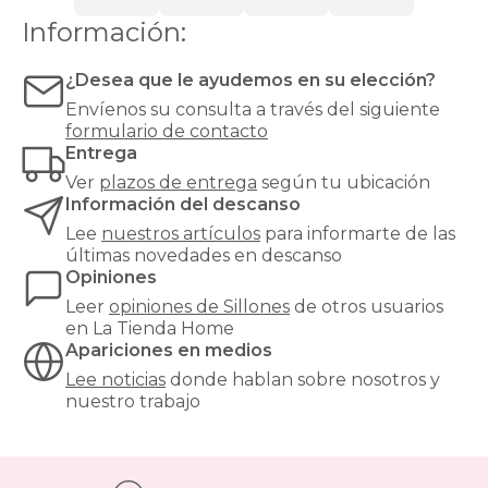
un
Información:
sillón
relax
reclinable
¿Desea que le ayudemos en su elección?
hasta
Envíenos su consulta a través del siguiente
un
formulario de contacto
clásico
Entrega
sillón
orejero
,
Ver
plazos de entrega
según tu ubicación
pasando
Información del descanso
por
Lee
nuestros artículos
para informarte de las
butacas
últimas novedades en descanso
de
Opiniones
diseño,
sillones
Leer
opiniones de
Sillones
de otros usuarios
cama
en La Tienda Home
para
Apariciones en medios
invitados
Lee noticias
donde hablan sobre nosotros y
o
nuestro trabajo
sillones
elevadores
pensados
para