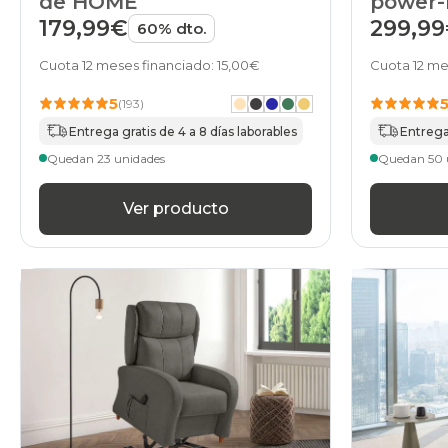
de HOME
power-
179,99€
299,9
60% dto.
Cuota 12 meses financiado: 15,00€
Cuota 12 me
5
(193)
Entrega gratis de 4 a 8 días laborables
Entrega 
Quedan 23 unidades
Quedan 50 
Ver producto