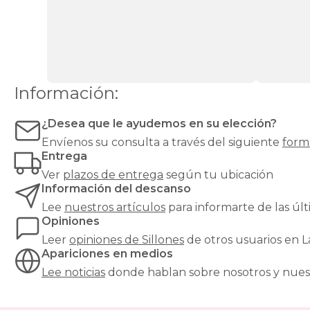
cada
necesidad
y
cada
estilo:
desde
un
Información:
sillón
relax
reclinable
¿Desea que le ayudemos en su elección?
hasta
Envíenos su consulta a través del siguiente
form
un
Entrega
clásico
Ver
plazos de entrega
según tu ubicación
sillón
orejero
,
Información del descanso
pasando
Lee
nuestros artículos
para informarte de las ú
por
Opiniones
butacas
Leer
opiniones de
Sillones
de otros usuarios en 
de
Apariciones en medios
diseño,
sillones
Lee noticias
donde hablan sobre nosotros y nues
cama
para
invitados