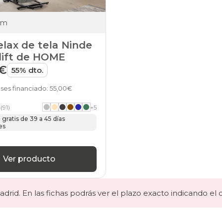
cm
relax de tela Ninde
lift de HOME
9€
55% dto.
ses financiado: 55,00€
5
(91)
+
5
gratis de 39 a 45 días
es
Ver producto
drid. En las fichas podrás ver el plazo exacto indicando el 