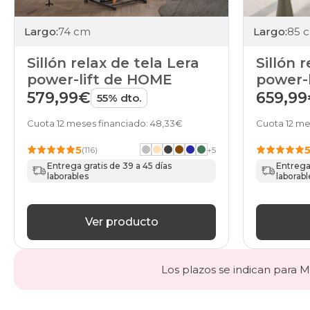
Largo:
74 cm
Largo:
85 
Sillón relax de tela Lera
Sillón 
power-lift de HOME
power-
579,99€
659,9
55% dto.
Cuota 12 meses financiado: 48,33€
Cuota 12 me
5
(116)
+
5
Entrega gratis de 39 a 45 días
Entrega 
laborables
laborabl
Ver producto
Los plazos se indican para Ma