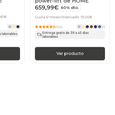
E
power-lift de HOME
659,99€
60% dto.
6,67€
Cuota 12 meses financiado: 55,00€
5
(120)
+
5
Entrega gratis de 39 a 45 días
s laborables
laborables
Ver producto