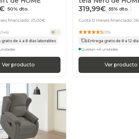
tela Nero de HOM
lift de HOME
319,99€
9€
55% dto.
50% dto.
Cuota 12 meses financiado: 2
ses financiado: 25,00€
5
5
(135)
(146)
Entrega gratis de 8 a 12 día
gratis de 4 a 8 días laborables
Quedan 46 unidades
unidades
Ver producto
Ver producto