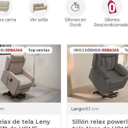
nes cama
Ver sofás
Sillones en
Sillones
Stock
Reacondicionado
GO:
REBAJAS
Top ventas
-10% | CÓDIGO:
REBAJAS
T
Largo:
83 cm
cm
Sillón relax powerl
relax de tela Leny