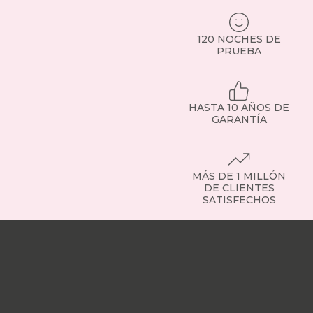
o
sillones
elevadores
120 NOCHES DE
pensados
PRUEBA
para
personas
mayores.
Todos,
HASTA 10 AÑOS DE
con
GARANTÍA
tejidos
resistentes,
financiación
y
MÁS DE 1 MILLÓN
envío
DE CLIENTES
a
SATISFECHOS
toda
España.
Nuestras
Tipos
tiendas
Sobre
de
nosotros
Trabaja
sillones:
con
encuentra
nosotros
Responsabilidad
el
social
Nuestros
que
influencers
Vídeo