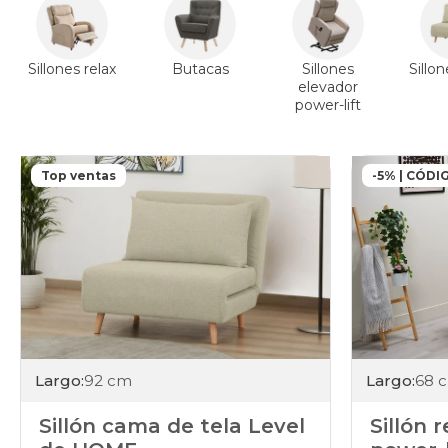
Sillones relax
Butacas
Sillones
Sillo
elevador
power-lift
Top ventas
-5% | CÓDI
Largo:
92 cm
Largo:
68 
Sillón cama de tela Level
Sillón 