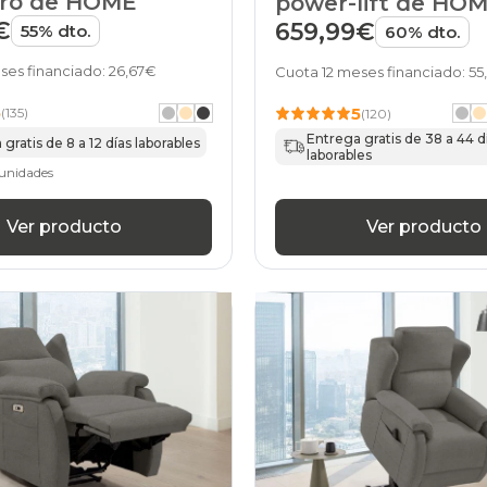
ero de HOME
power-lift de HO
€
659,99€
55% dto.
60% dto.
ses financiado: 26,67€
Cuota 12 meses financiado: 5
5
5
(135)
(120)
Entrega gratis de 38 a 44 d
gratis de 8 a 12 días laborables
laborables
unidades
Ver producto
Ver producto