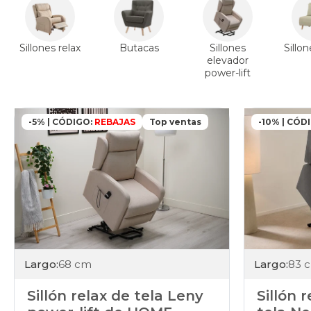
Sillones relax
Butacas
Sillones
Sillo
elevador
power-lift
-5% | CÓDIGO:
REBAJAS
Top ventas
-10% | CÓD
Largo:
83 
Largo:
68 cm
Sillón 
Sillón relax de tela Leny