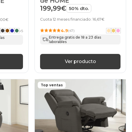
de HOME
ME
199,99€
50% dto.
Cuota 12 meses financiado: 16,67€
5,00€
4.9
(47)
+
5
Entrega gratis de 18 a 23 días
ías
laborables
Ver producto
Top ventas