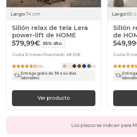
Largo:
74 cm
Largo:
85 
Sillón relax de tela Lera
Sillón 
power-lift de HOME
de HO
579,99€
549,9
55% dto.
Cuota 12 meses financiado: 48,33€
Cuota 12 me
5
(116)
+
5
Entrega gratis de 38 a 44 días
Entrega 
laborables
laborabl
Ver producto
Los plazos se indican para Ma