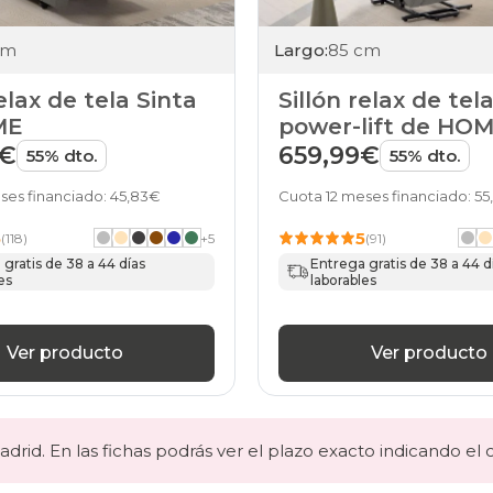
cm
Largo:
85 cm
relax de tela Sinta
Sillón relax de tel
ME
power-lift de HO
9€
659,99€
55% dto.
55% dto.
ses financiado: 45,83€
Cuota 12 meses financiado: 5
5
5
(118)
+
5
(91)
gratis de 38 a 44 días
Entrega gratis de 38 a 44 d
es
laborables
Ver producto
Ver producto
drid. En las fichas podrás ver el plazo exacto indicando el 