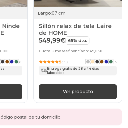
Largo:
87 cm
a Ninde
Sillón relax de tela Laire
ME
de HOME
549,99€
65% dto.
5,00€
Cuota 12 meses financiado: 45,83€
5
+
5
(99)
+
5
ías
Entrega gratis de 38 a 44 días
laborables
Ver producto
código postal de tu domicilio.