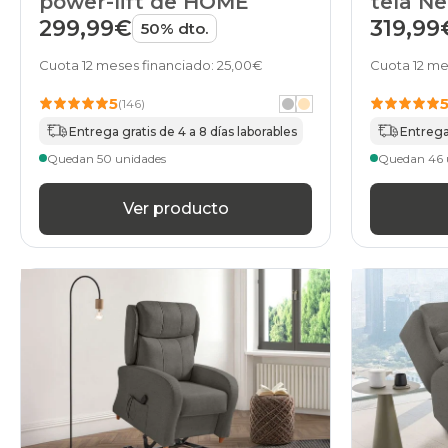
tela N
power-lift de HOME
319,99
299,99€
50% dto.
Cuota 12 me
Cuota 12 meses financiado: 25,00€
5
(146)
Entrega 
Entrega gratis de 4 a 8 días laborables
Quedan 46 
Quedan 50 unidades
Ver producto