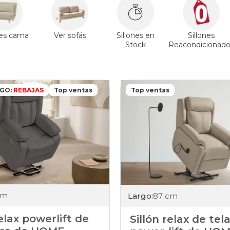
nes cama
Ver sofás
Sillones en
Sillones
Stock
Reacondicionado
IGO:
REBAJAS
Top ventas
Top ventas
cm
Largo:
87 cm
relax powerlift de
Sillón relax de tela