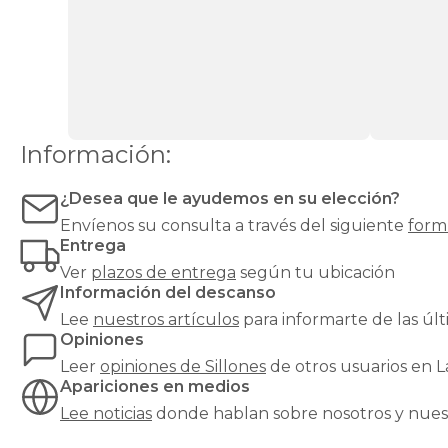
para
cada
necesidad
y
cada
estilo:
desde
un
Información:
sillón
relax
reclinable
¿Desea que le ayudemos en su elección?
hasta
Envíenos su consulta a través del siguiente
form
un
Entrega
clásico
Ver
plazos de entrega
según tu ubicación
sillón
orejero
,
Información del descanso
pasando
Lee
nuestros artículos
para informarte de las ú
por
Opiniones
butacas
Leer
opiniones de
Sillones
de otros usuarios en 
de
Apariciones en medios
diseño,
sillones
Lee noticias
donde hablan sobre nosotros y nues
cama
para