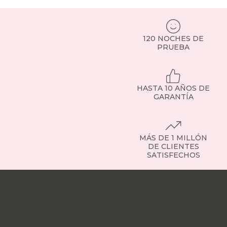
invitados
o
sillones
elevadores
120 NOCHES DE
pensados
PRUEBA
para
personas
mayores.
Todos,
HASTA 10 AÑOS DE
con
GARANTÍA
tejidos
resistentes,
financiación
y
MÁS DE 1 MILLÓN
envío
DE CLIENTES
a
SATISFECHOS
toda
España.
Nuestras
Tipos
tiendas
Sobre
de
nosotros
Trabaja
sillones:
con
encuentra
nosotros
Responsabilidad
el
social
Nuestros