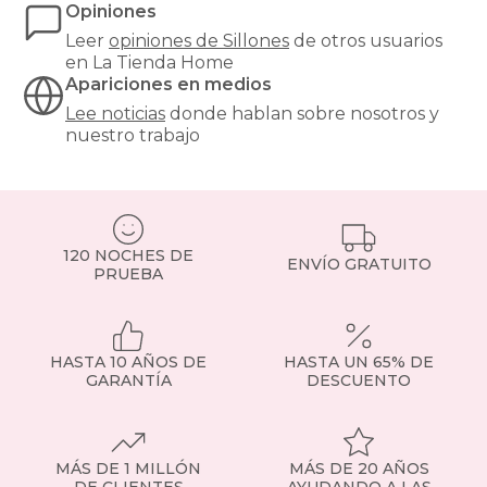
Opiniones
diseño,
sillones
Leer
opiniones de
Sillones
de otros usuarios
cama
en La Tienda Home
para
Apariciones en medios
invitados
Lee noticias
donde hablan sobre nosotros y
o
nuestro trabajo
sillones
elevadores
pensados
para
personas
mayores.
120 NOCHES DE
ENVÍO GRATUITO
Todos,
PRUEBA
con
tejidos
resistentes,
financiación
HASTA 10 AÑOS DE
HASTA UN 65% DE
y
GARANTÍA
DESCUENTO
envío
a
toda
España.
MÁS DE 1 MILLÓN
MÁS DE 20 AÑOS
Tipos
DE CLIENTES
AYUDANDO A LAS