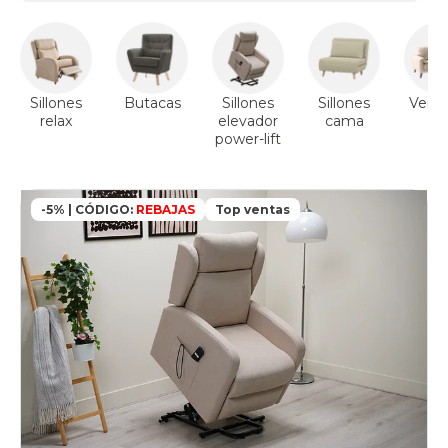
Sillones
Butacas
Sillones
Sillones
Ver s
relax
elevador
cama
power-lift
-5% | CÓDIGO:
REBAJAS
Top ventas