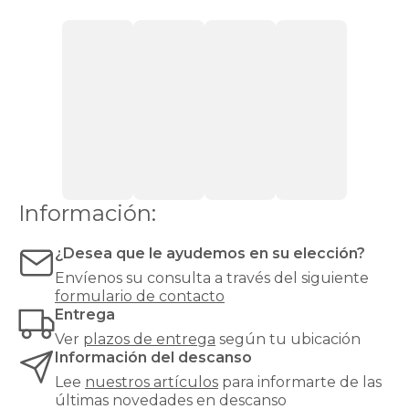
sillones
cómodos
y
modernos
para
cada
necesidad
y
cada
estilo:
desde
un
Información:
sillón
relax
reclinable
¿Desea que le ayudemos en su elección?
hasta
Envíenos su consulta a través del siguiente
un
formulario de contacto
clásico
Entrega
sillón
orejero
,
Ver
plazos de entrega
según tu ubicación
pasando
Información del descanso
por
Lee
nuestros artículos
para informarte de las
butacas
últimas novedades en descanso
de