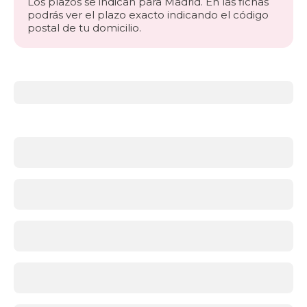
Los plazos se indican para Madrid. En las fichas
podrás ver el plazo exacto indicando el código
postal de tu domicilio.
Más
información
acerca
de
Sillones
Sillones
cómodos
y
modernos
para
cada
rincón
de
tu
hogar
Un
sillón