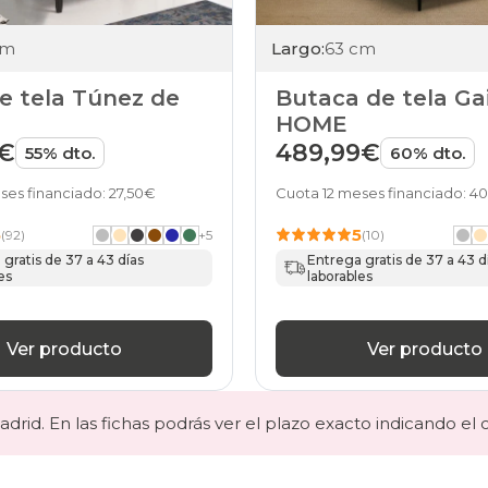
cm
Largo:
63 cm
de tela Túnez de
Butaca de tela Ga
HOME
9€
489,99€
55% dto.
60% dto.
ses financiado: 27,50€
Cuota 12 meses financiado: 4
5
5
(92)
+
5
(10)
gratis de 37 a 43 días
Entrega gratis de 37 a 43 d
es
laborables
Ver producto
Ver producto
drid. En las fichas podrás ver el plazo exacto indicando el 