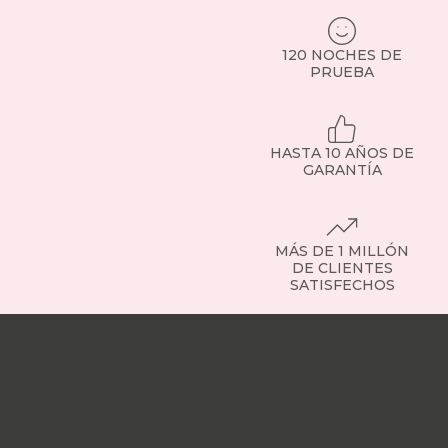
o
sillones
elevadores
120 NOCHES DE
pensados
PRUEBA
para
personas
mayores.
Todos,
HASTA 10 AÑOS DE
con
GARANTÍA
tejidos
resistentes,
financiación
y
MÁS DE 1 MILLÓN
envío
DE CLIENTES
a
SATISFECHOS
toda
España.
Nuestras
Tipos
tiendas
Sobre
de
nosotros
Trabaja
sillones:
con
encuentra
nosotros
Responsabilidad
el
social
Nuestros
que
influencers
Vídeo