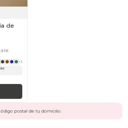
ia de
0,83€
+
5
ías
código postal de tu domicilio.