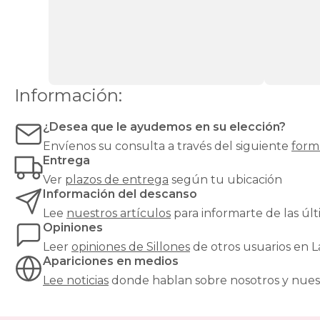
cada
necesidad
y
cada
estilo:
desde
un
Información:
sillón
relax
reclinable
¿Desea que le ayudemos en su elección?
hasta
Envíenos su consulta a través del siguiente
form
un
Entrega
clásico
Ver
plazos de entrega
según tu ubicación
sillón
orejero
,
Información del descanso
pasando
Lee
nuestros artículos
para informarte de las ú
por
Opiniones
butacas
Leer
opiniones de
Sillones
de otros usuarios en 
de
Apariciones en medios
diseño,
sillones
Lee noticias
donde hablan sobre nosotros y nues
cama
para
invitados