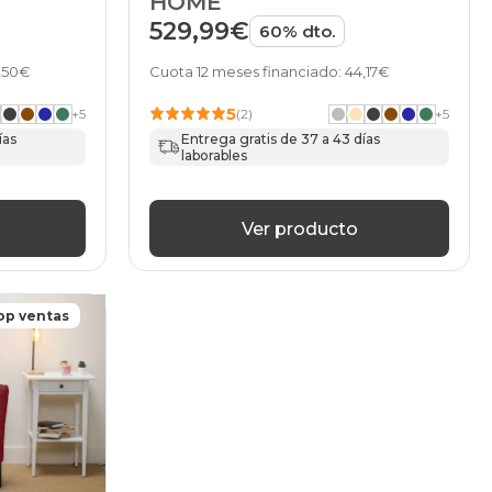
HOME
529,99€
60% dto.
2,50€
Cuota 12 meses financiado: 44,17€
5
+
5
(2)
+
5
ías
Entrega gratis de 37 a 43 días
laborables
Ver producto
op ventas