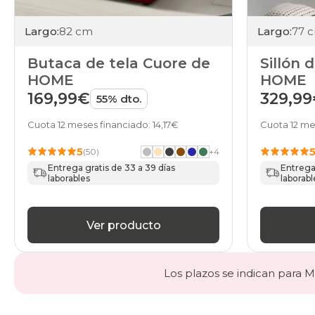
Largo:
82 cm
Largo:
77 
Butaca de tela Cuore de
Sillón 
HOME
HOME
169,99€
329,9
55% dto.
Cuota 12 meses financiado: 14,17€
Cuota 12 me
5
(50)
+
4
Entrega gratis de 33 a 39 días
Entrega 
laborables
laborabl
Ver producto
Los plazos se indican para Ma