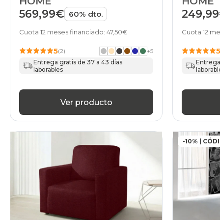
HOME
HOME
569,99€
249,9
60% dto.
Cuota 12 meses financiado: 47,50€
Cuota 12 me
5
(2)
+
5
Entrega gratis de 37 a 43 días
Entrega 
laborables
laborabl
Ver producto
-10% | CÓD