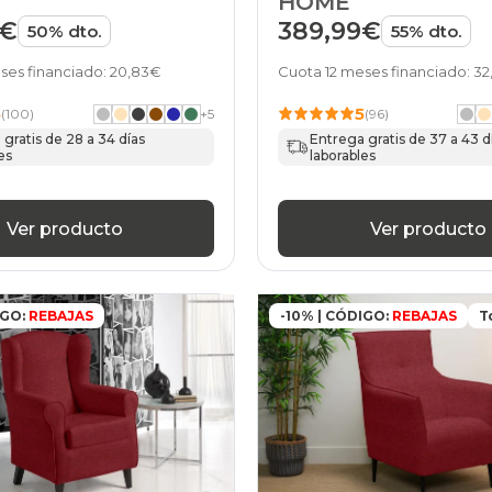
HOME
9€
389,99€
50% dto.
55% dto.
ses financiado: 20,83€
Cuota 12 meses financiado: 3
5
5
(100)
+
5
(96)
gratis de 28 a 34 días
Entrega gratis de 37 a 43 d
es
laborables
Ver producto
Ver producto
IGO:
REBAJAS
-10% | CÓDIGO:
REBAJAS
T