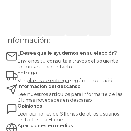
cada
necesidad
y
cada
estilo:
desde
un
Información:
sillón
relax
reclinable
¿Desea que le ayudemos en su elección?
hasta
Envíenos su consulta a través del siguiente
un
formulario de contacto
clásico
Entrega
sillón
orejero
,
Ver
plazos de entrega
según tu ubicación
pasando
Información del descanso
por
Lee
nuestros artículos
para informarte de las
butacas
últimas novedades en descanso
de
Opiniones
diseño,
sillones
Leer
opiniones de
Sillones
de otros usuarios
cama
en La Tienda Home
para
Apariciones en medios
invitados