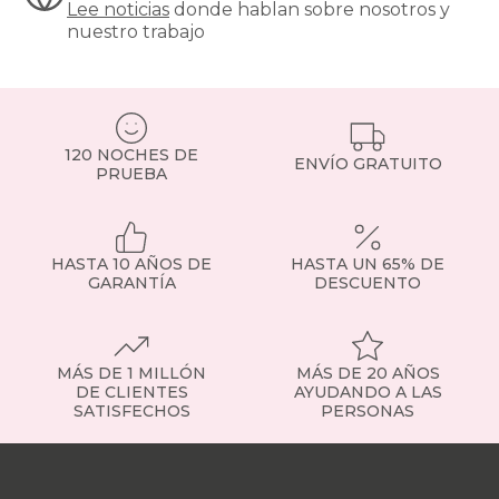
Lee noticias
donde hablan sobre nosotros y
o
nuestro trabajo
sillones
elevadores
pensados
para
personas
mayores.
120 NOCHES DE
ENVÍO GRATUITO
Todos,
PRUEBA
con
tejidos
resistentes,
financiación
HASTA 10 AÑOS DE
HASTA UN 65% DE
y
GARANTÍA
DESCUENTO
envío
a
toda
España.
MÁS DE 1 MILLÓN
MÁS DE 20 AÑOS
Tipos
DE CLIENTES
AYUDANDO A LAS
de
SATISFECHOS
PERSONAS
sillones:
encuentra
Nuestras
el
tiendas
Sobre
que
nosotros
Trabaja