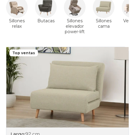
Sillones
Butacas
Sillones
Sillones
Ver s
relax
elevador
cama
power-lift
Top ventas
Largo:
92 cm