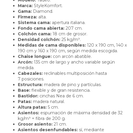
Marca:
StyleKomfort.
Gama:
Diamond.
Firmeza:
alta.
Sistema cama:
apertura italiana.
Fondo cama abierta:
207 cm.
Colchón cama:
18 cm de grosor.
Densidad colchón:
25 kg/m³.
Medidas de cama disponibles:
120 x 190 cm, 140 x
190 cm y 160 x 190 cm, según medida escogida.
Chaise longue:
con arcón abatible.
Arcón:
135 cm de largo y ancho variable según
medida.
Cabezales:
reclinables multiposición hasta
7 posiciones.
Estructura:
madera de pino y partículas.
Base:
flexible y de gran resistencia.
Bastidor:
cinchas Nea de 6 cm.
Patas:
madera natural.
Altura patas:
5 cm.
Asientos:
espumación de máxima densidad de 32
kg/m³ + fibra de 200 g.
Grosor asiento:
21 cm.
Asientos desenfundables:
sí, mediante