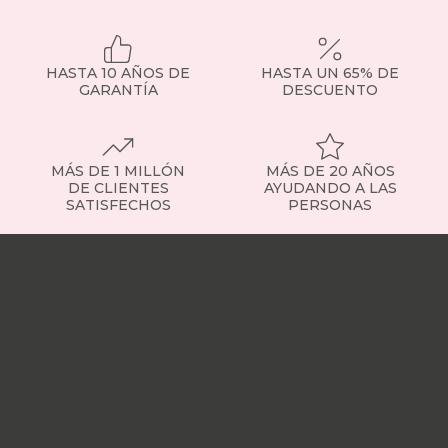
HASTA 10 AÑOS DE
HASTA UN 65% DE
GARANTÍA
DESCUENTO
MÁS DE 1 MILLÓN
MÁS DE 20 AÑOS
DE CLIENTES
AYUDANDO A LAS
SATISFECHOS
PERSONAS
Nuestras
tiendas
Sobre
nosotros
Trabaja
con
nosotros
Responsabilidad
social
Nuestros
influencers
Vídeo
opiniones
Apariciones
en
medios
Buscados
frecuentemente
Mi