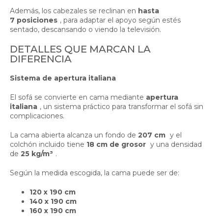
Además, los cabezales se reclinan en
hasta
7 posiciones
, para adaptar el apoyo según estés
sentado, descansando o viendo la televisión.
DETALLES QUE MARCAN LA
DIFERENCIA
Sistema de apertura italiana
El sofá se convierte en cama mediante
apertura
italiana
, un sistema práctico para transformar el sofá sin
complicaciones.
La cama abierta alcanza un fondo de
207 cm
y el
colchón incluido tiene
18 cm de grosor
y una densidad
de
25 kg/m³
.
Según la medida escogida, la cama puede ser de:
120 x 190 cm
140 x 190 cm
160 x 190 cm