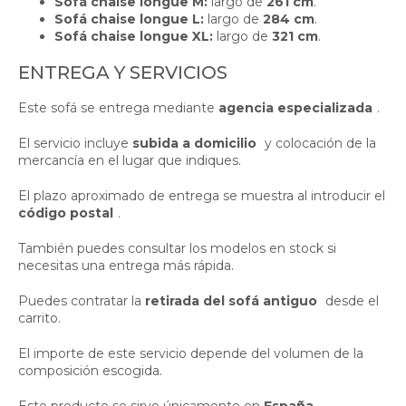
Sofá chaise longue M:
largo de
261 cm
.
Sofá chaise longue L:
largo de
284 cm
.
Sofá chaise longue XL:
largo de
321 cm
.
ENTREGA Y SERVICIOS
Este sofá se entrega mediante
agencia especializada
.
El servicio incluye
subida a domicilio
y colocación de la
mercancía en el lugar que indiques.
El plazo aproximado de entrega se muestra al introducir el
código postal
.
También puedes consultar los modelos en stock si
necesitas una entrega más rápida.
Puedes contratar la
retirada del sofá antiguo
desde el
carrito.
El importe de este servicio depende del volumen de la
composición escogida.
Este producto se sirve únicamente en
España