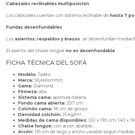
Cabezales reclinables multiposición
Los cabezales cuentan con sistema reclinable de
hasta 7 po
Fundas desenfundables
Los
asientos, respaldos y brazos
se desenfundan mediante 
El asiento del chaise longue
no es desenfundable
.
FICHA TÉCNICA DEL SOFÁ
Modelo:
Tadeo.
Marca:
StyleKomfort.
Gama:
Diamond.
Firmeza:
alta.
Sistema cama:
apertura italiana.
Fondo cama abierta:
207 cm.
Colchón cama:
18 cm de grosor.
Densidad colchón:
25 kg/m³.
Medidas de cama disponibles:
120 x 190 cm, 140 x 1
Chaise longue:
con arcón abatible.
Arcón:
135 cm de largo y ancho variable según medida.