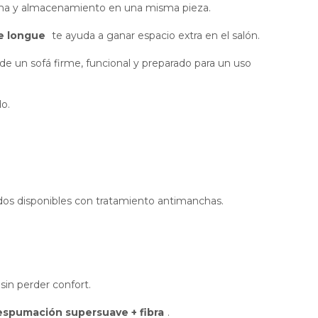
 cama y almacenamiento en una misma pieza.
se longue
te ayuda a ganar espacio extra en el salón.
e un sofá firme, funcional y preparado para un uso
do.
idos disponibles con tratamiento antimanchas.
sin perder confort.
espumación supersuave + fibra
.