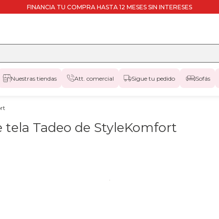
FINANCIA TU COMPRA HASTA 12 MESES SIN INTERESES
Nuestras tiendas
Att. comercial
Sigue tu pedido
Sofás
rt
e tela Tadeo de StyleKomfort