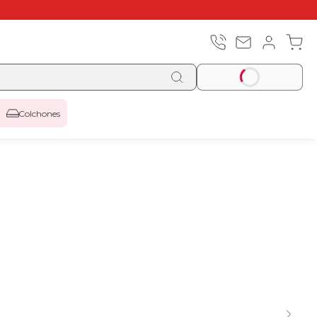
Colchones
-7% | CÓDIGO:
REBAJAS