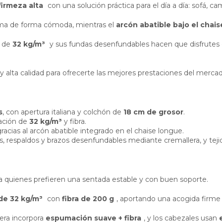
firmeza alta
con una solución práctica para el día a día: sofá,
ama de forma cómoda, mientras el
arcón abatible bajo el chai
s de
32 kg/m³
y sus fundas desenfundables hacen que disfrutes d
y alta calidad para ofrecerte las mejores prestaciones del merca
s
, con apertura italiana y colchón de
18 cm de grosor
.
ación de
32 kg/m³
y fibra.
racias al arcón abatible integrado en el chaise longue.
os, respaldos y brazos desenfundables mediante cremallera, y tej
a quienes prefieren una sentada estable y con buen soporte.
de 32 kg/m³
con
fibra de 200 g
, aportando una acogida firme 
era incorpora
espumación suave + fibra
, y los cabezales usan