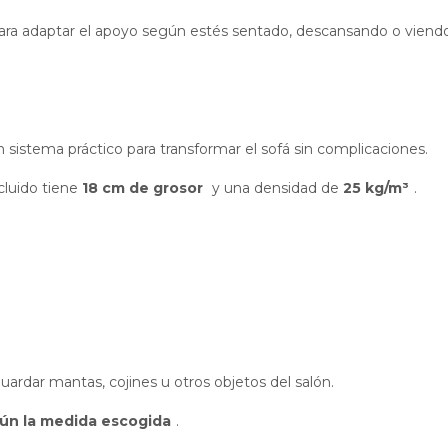
para adaptar el apoyo según estés sentado, descansando o viendo 
un sistema práctico para transformar el sofá sin complicaciones.
cluido tiene
18 cm de grosor
y una densidad de
25 kg/m³
.
uardar mantas, cojines u otros objetos del salón.
gún la medida escogida
.