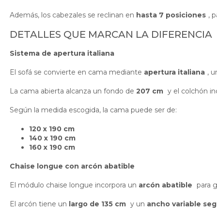
Además, los cabezales se reclinan en
hasta 7 posiciones
, 
DETALLES QUE MARCAN LA DIFERENCIA
Sistema de apertura italiana
El sofá se convierte en cama mediante
apertura italiana
, 
La cama abierta alcanza un fondo de
207 cm
y el colchón in
Según la medida escogida, la cama puede ser de:
120 x 190 cm
140 x 190 cm
160 x 190 cm
Chaise longue con arcón abatible
El módulo chaise longue incorpora un
arcón abatible
para g
El arcón tiene un
largo de 135 cm
y un
ancho variable se