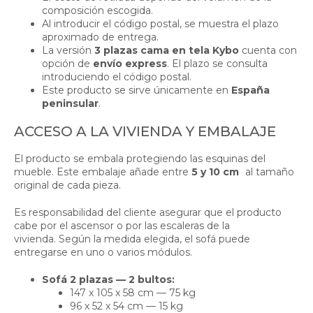
composición escogida.
Al introducir el código postal, se muestra el plazo
aproximado de entrega.
La versión
3 plazas cama en tela Kybo
cuenta con
opción de
envío express
. El plazo se consulta
introduciendo el código postal.
Este producto se sirve únicamente en
España
peninsular
.
ACCESO A LA VIVIENDA Y EMBALAJE
El producto se embala protegiendo las esquinas del
mueble. Este embalaje añade entre
5 y 10 cm
al tamaño
original de cada pieza.
Es responsabilidad del cliente asegurar que el producto
cabe por el ascensor o por las escaleras de la
vivienda. Según la medida elegida, el sofá puede
entregarse en uno o varios módulos.
Sofá 2 plazas — 2 bultos:
147 x 105 x 58 cm — 75 kg
96 x 52 x 54 cm — 15 kg