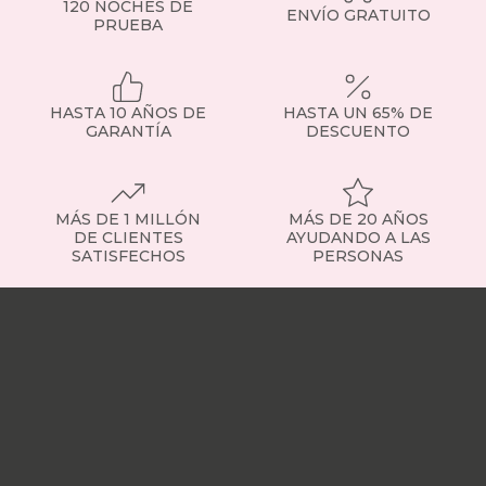
120 NOCHES DE
ENVÍO GRATUITO
PRUEBA
HASTA 10 AÑOS DE
HASTA UN 65% DE
GARANTÍA
DESCUENTO
MÁS DE 1 MILLÓN
MÁS DE 20 AÑOS
DE CLIENTES
AYUDANDO A LAS
SATISFECHOS
PERSONAS
Nuestras
tiendas
Sobre
nosotros
Trabaja
con
nosotros
Responsabilidad
social
Nuestros
influencers
Vídeo
opiniones
Apariciones
en
medios
Buscados