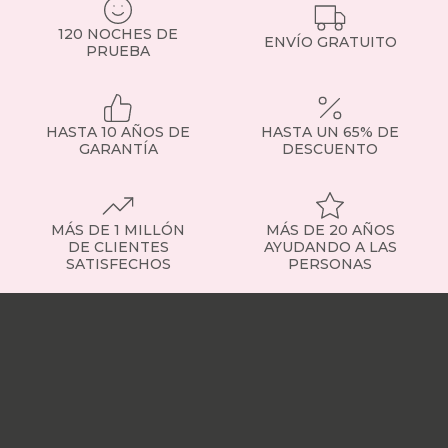
120 NOCHES DE
ENVÍO GRATUITO
PRUEBA
HASTA 10 AÑOS DE
HASTA UN 65% DE
GARANTÍA
DESCUENTO
MÁS DE 1 MILLÓN
MÁS DE 20 AÑOS
DE CLIENTES
AYUDANDO A LAS
SATISFECHOS
PERSONAS
Nuestras
tiendas
Sobre
nosotros
Trabaja
con
nosotros
Responsabilidad
social
Nuestros
influencers
Vídeo
opiniones
Apariciones