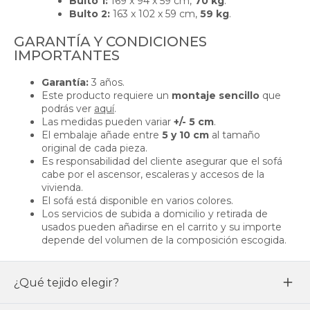
Bulto 1:
169 x 94 x 59 cm,
70 kg
.
Bulto 2:
163 x 102 x 59 cm,
59 kg
.
GARANTÍA Y CONDICIONES
IMPORTANTES
Garantía:
3 años.
Este producto requiere un
montaje sencillo
que
podrás ver
aquí
.
Las medidas pueden variar
+/- 5 cm
.
El embalaje añade entre
5 y 10 cm
al tamaño
original de cada pieza.
Es responsabilidad del cliente asegurar que el sofá
cabe por el ascensor, escaleras y accesos de la
vivienda.
El sofá está disponible en varios colores.
Los servicios de subida a domicilio y retirada de
usados pueden añadirse en el carrito y su importe
depende del volumen de la composición escogida.
¿Qué tejido elegir?