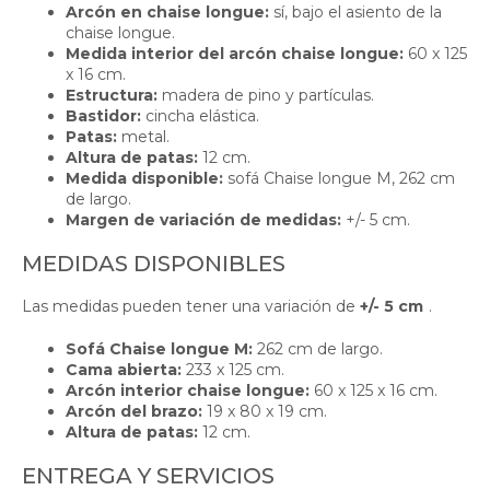
Arcón en chaise longue:
sí, bajo el asiento de la
chaise longue.
Medida interior del arcón chaise longue:
60 x 125
x 16 cm.
Estructura:
madera de pino y partículas.
Bastidor:
cincha elástica.
Patas:
metal.
Altura de patas:
12 cm.
Medida disponible:
sofá Chaise longue M, 262 cm
de largo.
Margen de variación de medidas:
+/- 5 cm.
MEDIDAS DISPONIBLES
Las medidas pueden tener una variación de
+/- 5 cm
.
Sofá Chaise longue M:
262 cm de largo.
Cama abierta:
233 x 125 cm.
Arcón interior chaise longue:
60 x 125 x 16 cm.
Arcón del brazo:
19 x 80 x 19 cm.
Altura de patas:
12 cm.
ENTREGA Y SERVICIOS