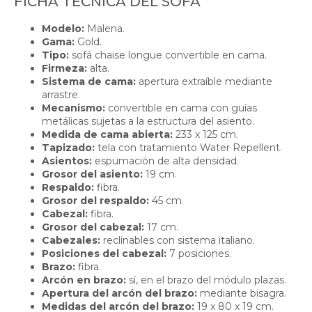
FICHA TÉCNICA DEL SOFÁ
Modelo:
Malena.
Gama:
Gold.
Tipo:
sofá chaise longue convertible en cama.
Firmeza:
alta.
Sistema de cama:
apertura extraíble mediante
arrastre.
Mecanismo:
convertible en cama con guías
metálicas sujetas a la estructura del asiento.
Medida de cama abierta:
233 x 125 cm.
Tapizado:
tela con tratamiento Water Repellent.
Asientos:
espumación de alta densidad.
Grosor del asiento:
19 cm.
Respaldo:
fibra.
Grosor del respaldo:
45 cm.
Cabezal:
fibra.
Grosor del cabezal:
17 cm.
Cabezales:
reclinables con sistema italiano.
Posiciones del cabezal:
7 posiciones.
Brazo:
fibra.
Arcón en brazo:
sí, en el brazo del módulo plazas.
Apertura del arcón del brazo:
mediante bisagra.
Medidas del arcón del brazo:
19 x 80 x 19 cm.