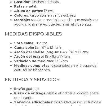
Bastidor:
cinchas elásticas.
Patas:
metal.
Altura de patas:
12 cm.
Colores:
disponible en varios colores.
Montaje:
requiere montaje sencillo que podrás ver
aquí
o si lo prefieres, puedes mirar el
vídeo aquí
.
MEDIDAS DISPONIBLES
Sofá cama:
262 cm.
Cama abierta:
187 x 121 cm.
Arcón del chaise longue:
84 x 180 x 17 cm.
Arcón del brazo:
18 x 83 x 17 cm.
Variación de medidas:
+/- 5 cm.
Medidas completas:
disponibles en el croquis del
carrusel de imágenes.
ENTREGA Y SERVICIOS
Envío:
gratuito.
Plazo de entrega:
visible al indicar el código postal
en el carrito.
Servicios adicionales:
posibilidad de incluir subida a