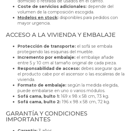
domicilio o retirada de usados en el carrito.
Coste de servicios adicionales:
depende del
volumen de la composición escogida.
Modelos en stock
:
disponibles para pedidos con
mayor urgencia.
ACCESO A LA VIVIENDA Y EMBALAJE
Protección de transporte:
el sofá se embala
protegiendo las esquinas del mueble.
Incremento por embalaje:
el embalaje añade
entre 5 y 10 cm al tamaño original de cada pieza.
Responsabilidad de acceso:
debes asegurar que
el producto cabe por el ascensor o las escaleras de la
vivienda.
Formato de embalaje:
según la medida elegida,
puede embalarse en uno o varios módulos.
Sofá cama, bulto 1:
169 x 98 x 58 cm, 73 kg.
Sofá cama, bulto 2:
196 x 98 x 58 cm, 72 kg.
GARANTÍA Y CONDICIONES
IMPORTANTES
Garantía:
3 años.