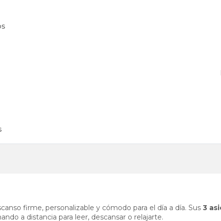
os
s
canso firme, personalizable y cómodo para el día a día. Sus
3 as
do a distancia para leer, descansar o relajarte.