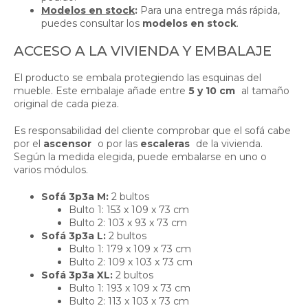
Modelos en stock
:
Para una entrega más rápida,
puedes consultar los
modelos en stock
.
ACCESO A LA VIVIENDA Y EMBALAJE
El producto se embala protegiendo las esquinas del
mueble. Este embalaje añade entre
5 y 10 cm
al tamaño
original de cada pieza.
Es responsabilidad del cliente comprobar que el sofá cabe
por el
ascensor
o por las
escaleras
de la vivienda.
Según la medida elegida, puede embalarse en uno o
varios módulos.
Sofá 3p3a M:
2 bultos
Bulto 1: 153 x 109 x 73 cm
Bulto 2: 103 x 93 x 73 cm
Sofá 3p3a L:
2 bultos
Bulto 1: 179 x 109 x 73 cm
Bulto 2: 109 x 103 x 73 cm
Sofá 3p3a XL:
2 bultos
Bulto 1: 193 x 109 x 73 cm
Bulto 2: 113 x 103 x 73 cm