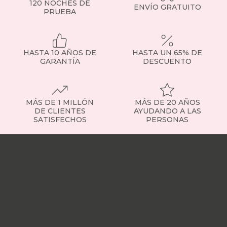
120 NOCHES DE
ENVÍO GRATUITO
PRUEBA
HASTA 10 AÑOS DE
HASTA UN 65% DE
GARANTÍA
DESCUENTO
MÁS DE 1 MILLÓN
MÁS DE 20 AÑOS
DE CLIENTES
AYUDANDO A LAS
SATISFECHOS
PERSONAS
Nuestras
tiendas
Sobre
nosotros
Trabaja
con
nosotros
Responsabilidad
social
Nuestros
influencers
Vídeo
opiniones
Apariciones
en
medios
Buscados