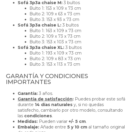
Sofá 3p3a chaise M:
3 bultos
Bulto 1: 153 x 109 x 73 cm
Bulto 2: 109 x 63 x 73 cm
Bulto 3: 153 x 93 x 73 cm
Sofá 3p3a chaise L:
3 bultos
Bulto 1: 163 x 109 x 73 cm
Bulto 2: 109 x 73 x 73 cm
Bulto 3: 153 x 103 x 73 cm
Sofá 3p3a chaise XL:
3 bultos
Bulto 1: 193 x 109 x 73 cm
Bulto 2: 109 x 83 x 73 cm
Bulto 3: 153 x 113 x 73 cm
GARANTÍA Y CONDICIONES
IMPORTANTES
Garantía:
3 años.
Garantía de satisfacción
:
Puedes probar este sofá
durante
14 días naturales
y, si no quedas
satisfecho, cambiarlo por otro modelo, consultando
las
condiciones
.
Medidas:
Pueden variar
+/- 5 cm
.
Embalaje:
Añade entre
5 y 10 cm
al tamaño original