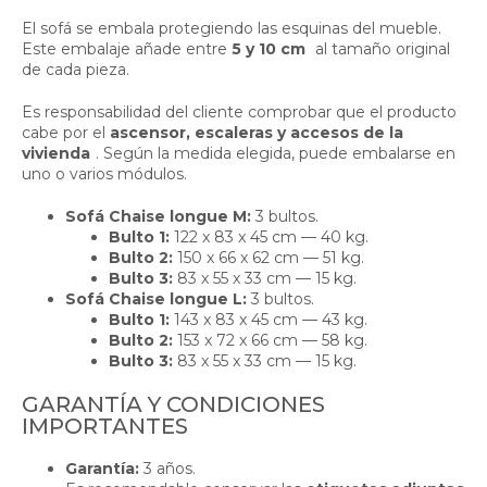
El sofá se embala protegiendo las esquinas del mueble.
Este embalaje añade entre
5 y 10 cm
al tamaño original
de cada pieza.
Es responsabilidad del cliente comprobar que el producto
cabe por el
ascensor, escaleras y accesos de la
vivienda
. Según la medida elegida, puede embalarse en
uno o varios módulos.
Sofá Chaise longue M:
3 bultos.
Bulto 1:
122 x 83 x 45 cm — 40 kg.
Bulto 2:
150 x 66 x 62 cm — 51 kg.
Bulto 3:
83 x 55 x 33 cm — 15 kg.
Sofá Chaise longue L:
3 bultos.
Bulto 1:
143 x 83 x 45 cm — 43 kg.
Bulto 2:
153 x 72 x 66 cm — 58 kg.
Bulto 3:
83 x 55 x 33 cm — 15 kg.
GARANTÍA Y CONDICIONES
IMPORTANTES
Garantía:
3 años.