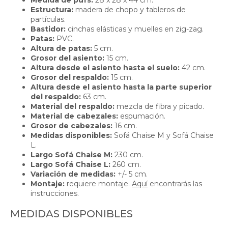
Medida de pufs:
28 x 28 x 44 cm.
Estructura:
madera de chopo y tableros de
partículas.
Bastidor:
cinchas elásticas y muelles en zig-zag.
Patas:
PVC.
Altura de patas:
5 cm.
Grosor del asiento:
15 cm.
Altura desde el asiento hasta el suelo:
42 cm.
Grosor del respaldo:
15 cm.
Altura desde el asiento hasta la parte superior
del respaldo:
63 cm.
Material del respaldo:
mezcla de fibra y picado.
Material de cabezales:
espumación.
Grosor de cabezales:
16 cm.
Medidas disponibles:
Sofá Chaise M y Sofá Chaise
L.
Largo Sofá Chaise M:
230 cm.
Largo Sofá Chaise L:
260 cm.
Variación de medidas:
+/- 5 cm.
Montaje:
requiere montaje.
Aquí
encontrarás las
instrucciones.
MEDIDAS DISPONIBLES