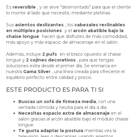
Es
reversible
, y se sirve "desmontado" para que el cliente
lo monte al lado que necesite, mediante pletinas.
Sus
asientos deslizantes
, los
cabezales reclinables
en múltiples posiciones
y el
arcón abatible bajo la
chaise longue
hacen que disfrutes de más comodidad,
más apoyo y más espacio de almacenaje en el salón.
Además, incluye
2 pufs
en el brazo opuesto al chaise
longue y
2 cojines decorativos
, para que tengas
soluciones extra desde el primer día. Se enmarca en
nuestra
Gama Silver
, una línea creada para ofrecerte el
equilibrio perfecto entre calidad y precio.
ESTE PRODUCTO ES PARA TI SI
Buscas un sofá de firmeza media
, con una
sentada cómoda y neutra para el día a día.
Necesitas espacio extra de almacenaje
en el
salón gracias al arcón abatible bajo el módulo chaise
longue.
Te gusta adaptar la postura
mientras ves la
televisión, lees o descansas, usando asientos