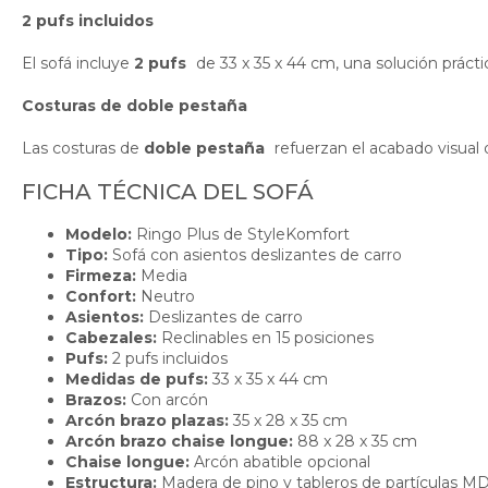
2 pufs incluidos
El sofá incluye
2 pufs
de 33 x 35 x 44 cm, una solución prácti
Costuras de doble pestaña
Las costuras de
doble pestaña
refuerzan el acabado visual 
FICHA TÉCNICA DEL SOFÁ
Modelo:
Ringo Plus de StyleKomfort
Tipo:
Sofá con asientos deslizantes de carro
Firmeza:
Media
Confort:
Neutro
Asientos:
Deslizantes de carro
Cabezales:
Reclinables en 15 posiciones
Pufs:
2 pufs incluidos
Medidas de pufs:
33 x 35 x 44 cm
Brazos:
Con arcón
Arcón brazo plazas:
35 x 28 x 35 cm
Arcón brazo chaise longue:
88 x 28 x 35 cm
Chaise longue:
Arcón abatible opcional
Estructura:
Madera de pino y tableros de partículas M