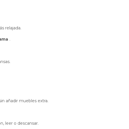
s relajada.
cama
.
nsas.
in añadir muebles extra.
n, leer o descansar.