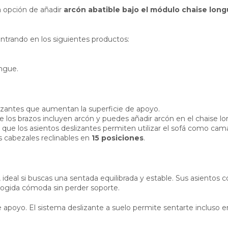
a opción de añadir
arcón abatible bajo el módulo chaise lon
trando en los siguientes productos:
ongue.
izantes que aumentan la superficie de apoyo.
e los brazos incluyen arcón y puedes añadir arcón en el chaise l
a que los asientos deslizantes permiten utilizar el sofá como cam
us cabezales reclinables en
15 posiciones
.
 ideal si buscas una sentada equilibrada y estable. Sus asientos
cogida cómoda sin perder soporte.
de apoyo. El sistema deslizante a suelo permite sentarte incluso