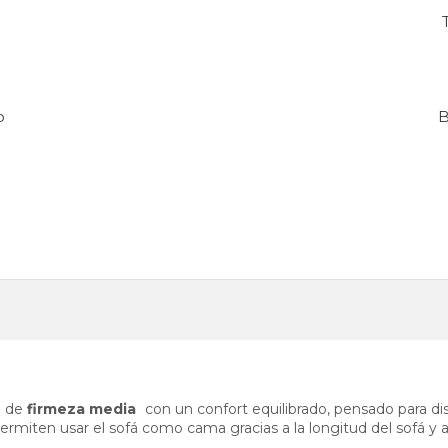
o
B
a de
firmeza media
con un confort equilibrado, pensado para dis
permiten usar el sofá como cama gracias a la longitud del sofá y a