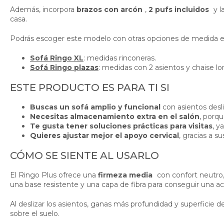
Además, incorpora
brazos con arcón
,
2 pufs incluidos
y l
casa.
Podrás escoger este modelo con otras opciones de medida en
Sofá Ringo XL
: medidas rinconeras.
Sofá Ringo plazas
: medidas con 2 asientos y chaise l
ESTE PRODUCTO ES PARA TI SI
Buscas un sofá amplio y funcional
con asientos desl
Necesitas almacenamiento extra en el salón
, porqu
Te gusta tener soluciones prácticas para visitas
, y
Quieres ajustar mejor el apoyo cervical
, gracias a s
CÓMO SE SIENTE AL USARLO
El Ringo Plus ofrece una
firmeza media
con confort neutro,
una base resistente y una capa de fibra para conseguir una a
Al deslizar los asientos, ganas más profundidad y superficie 
sobre el suelo.