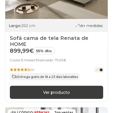
gama-
basic-
plus
sofas
gama-
Largo:
262 cm
Ver medidas
silver
sofas
gama-
Sofá cama de tela Renata de
gold
HOME
sofas
gama-
899,99€
55% dto.
diamond
sofas
Cuota 12 meses financiado: 75,00€
baratos
sofas
5
(51)
buenos
Entrega gratis de 18 a 23 días laborables
sofas
calidad-
precio
Ver producto
sofas
en-
oferta
sofas
financiados
-5% | CÓDIGO:
REBAJAS
Top ventas