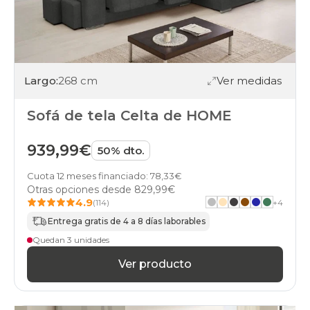
Largo:
268 cm
Ver medidas
Sofá de tela Celta de HOME
939,99€
50% dto.
Cuota 12 meses financiado: 78,33€
Otras opciones desde
829,99€
4.9
(114)
+
4
Entrega gratis de 4 a 8 días laborables
Quedan 3 unidades
Ver producto