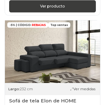
gris-
Ver producto
claro
sofas
beis
sofas
gris-
-5% | CÓDIGO:
REBAJAS
Top ventas
oscuro
sofas
marron
sofas
azul
sofas
verde
sofas
negro
sofas
amarillo
sofas
rosa
sofas
Largo:
232 cm
Ver medidas
blanco
sofas
Sofá de tela Elon de HOME
rojo
sofas