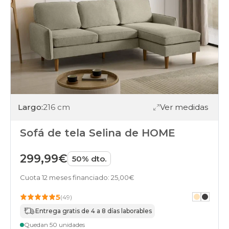
altas
sofas
relax
sofas
clic-
clac
sofas
puffs
sofas
desenfundable
sofas
Largo:
216 cm
Ver medidas
asientos-
xl
sofas
Sofá de tela Selina de HOME
terminal
sofas
tejido-
299,99€
50% dto.
antimanchas
sofas
Cuota 12 meses financiado: 25,00€
tejido-
mascotas
5
(49)
sofas
Entrega gratis de 4 a 8 días laborables
electrico
sofas
Quedan 50 unidades