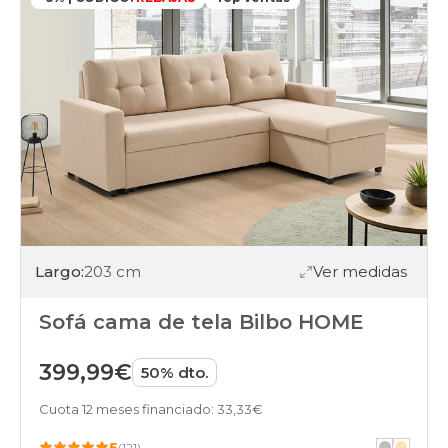
sofas
gama-
alta
sofas
online
Largo:
203 cm
Ver medidas
Sofá cama de tela Bilbo HOME
399,99€
50% dto.
Cuota 12 meses financiado: 33,33€
5
(121)