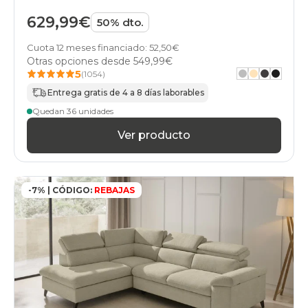
otros
629,99€
50% dto.
sofas
stock
Cuota 12 meses financiado: 52,50€
sofas
Otras opciones desde
549,99€
piel
5
(1054)
sofas
tela
Entrega gratis de 4 a 8 días laborables
sofas
Quedan 36 unidades
top-
ventas
Ver producto
sofas
moderno-
estilo
sofas
-7% | CÓDIGO:
REBAJAS
home
sofas
stylekomfort
sofas
suinta
sofas
gama-
basic
sofas