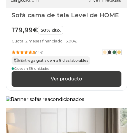
Largo:
92 cm
Ver medidas
cama
sofas
Sofá cama de tela Level de HOME
cama
sofas
rinconeras
179,99€
50% dto.
sofas
rinconera
Cuota 12 meses financiado: 15,00€
sofas
apertura-
5
(144)
italiana
sofas
Entrega gratis de 4 a 8 días laborables
asientos-
Quedan 38 unidades
deslizantes
sofas
Ver producto
arcon
sofas
cabezales-
reclinables
sofas
cama-
camas
sofas
patas-