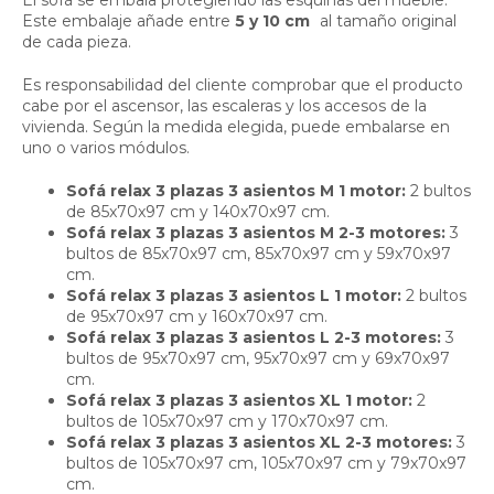
Este embalaje añade entre
5 y 10 cm
al tamaño original
de cada pieza.
Es responsabilidad del cliente comprobar que el producto
cabe por el ascensor, las escaleras y los accesos de la
vivienda. Según la medida elegida, puede embalarse en
uno o varios módulos.
Sofá relax 3 plazas 3 asientos M 1 motor:
2 bultos
de 85x70x97 cm y 140x70x97 cm.
Sofá relax 3 plazas 3 asientos M 2-3 motores:
3
bultos de 85x70x97 cm, 85x70x97 cm y 59x70x97
cm.
Sofá relax 3 plazas 3 asientos L 1 motor:
2 bultos
de 95x70x97 cm y 160x70x97 cm.
Sofá relax 3 plazas 3 asientos L 2-3 motores:
3
bultos de 95x70x97 cm, 95x70x97 cm y 69x70x97
cm.
Sofá relax 3 plazas 3 asientos XL 1 motor:
2
bultos de 105x70x97 cm y 170x70x97 cm.
Sofá relax 3 plazas 3 asientos XL 2-3 motores:
3
bultos de 105x70x97 cm, 105x70x97 cm y 79x70x97
cm.