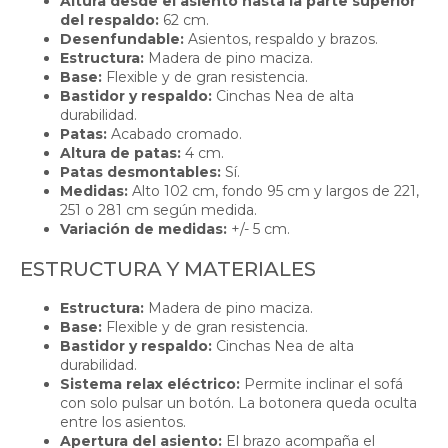
Altura desde el asiento hasta la parte superior
del respaldo:
62 cm.
Desenfundable:
Asientos, respaldo y brazos.
Estructura:
Madera de pino maciza.
Base:
Flexible y de gran resistencia.
Bastidor y respaldo:
Cinchas Nea de alta
durabilidad.
Patas:
Acabado cromado.
Altura de patas:
4 cm.
Patas desmontables:
Sí.
Medidas:
Alto 102 cm, fondo 95 cm y largos de 221,
251 o 281 cm según medida.
Variación de medidas:
+/- 5 cm.
ESTRUCTURA Y MATERIALES
Estructura:
Madera de pino maciza.
Base:
Flexible y de gran resistencia.
Bastidor y respaldo:
Cinchas Nea de alta
durabilidad.
Sistema relax eléctrico:
Permite inclinar el sofá
con solo pulsar un botón. La botonera queda oculta
entre los asientos.
Apertura del asiento:
El brazo acompaña el