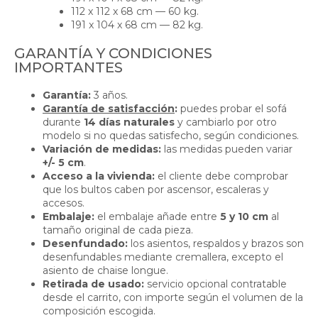
112 x 112 x 68 cm — 60 kg.
191 x 104 x 68 cm — 82 kg.
GARANTÍA Y CONDICIONES
IMPORTANTES
Garantía:
3 años.
Garantía de satisfacción
:
puedes probar el sofá
durante
14 días naturales
y cambiarlo por otro
modelo si no quedas satisfecho, según condiciones.
Variación de medidas:
las medidas pueden variar
+/- 5 cm
.
Acceso a la vivienda:
el cliente debe comprobar
que los bultos caben por ascensor, escaleras y
accesos.
Embalaje:
el embalaje añade entre
5 y 10 cm
al
tamaño original de cada pieza.
Desenfundado:
los asientos, respaldos y brazos son
desenfundables mediante cremallera, excepto el
asiento de chaise longue.
Retirada de usado:
servicio opcional contratable
desde el carrito, con importe según el volumen de la
composición escogida.