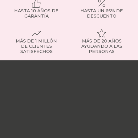
HASTA 10 AÑOS DE
HASTA UN 65% DE
GARANTÍA
DESCUENTO
MÁS DE 1 MILLÓN
MÁS DE 20 AÑOS
DE CLIENTES
AYUDANDO A LAS
SATISFECHOS
PERSONAS
Nuestras
tiendas
Sobre
nosotros
Trabaja
con
nosotros
Responsabilidad
social
Nuestros
influencers
Vídeo
opiniones
Apariciones
en
medios
Buscados
frecuentemente
Mi
cuenta
Formas
de