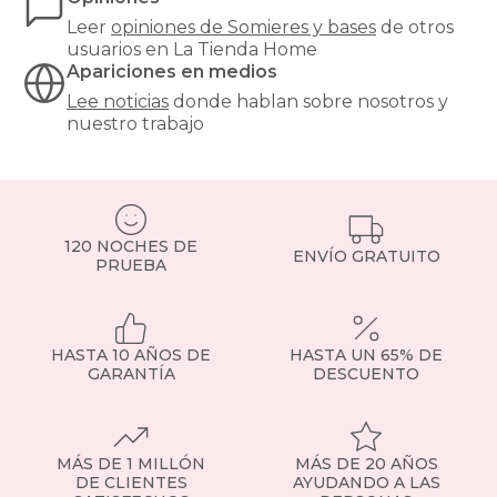
colchón,
Leer
opiniones de
Somieres y bases
de otros
y
usuarios en La Tienda Home
son
Apariciones en medios
especialmente
Lee noticias
donde hablan sobre nosotros y
recomendables
nuestro trabajo
para
modelos
de
muelles
ensacados.
Si
120 NOCHES DE
tienes
ENVÍO GRATUITO
PRUEBA
dudas,
consulta
con
nuestro
HASTA 10 AÑOS DE
HASTA UN 65% DE
equipo
GARANTÍA
DESCUENTO
o
visita
la
sección
de
MÁS DE 1 MILLÓN
MÁS DE 20 AÑOS
somier
DE CLIENTES
AYUDANDO A LAS