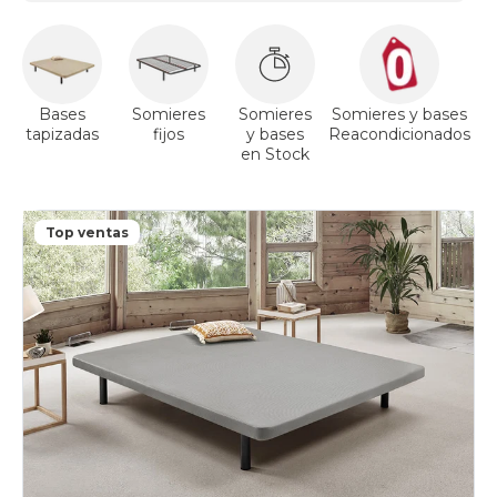
Bases
Somieres
Somieres
Somieres y bases
tapizadas
fijos
y bases
Reacondicionados
a
en Stock
Top ventas