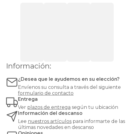
ideal
para
colchones
que
requieren
ventilación,
como
los
de
espuma
o
Información:
látex.
Las
bases
¿Desea que le ayudemos en su elección?
tapizadas,
Envíenos su consulta a través del siguiente
en
formulario de contacto
cambio,
Entrega
proporcionan
una
Ver
plazos de entrega
según tu ubicación
mayor
Información del descanso
firmeza
Lee
nuestros artículos
para informarte de las
y
últimas novedades en descanso
estabilidad
Opiniones
al