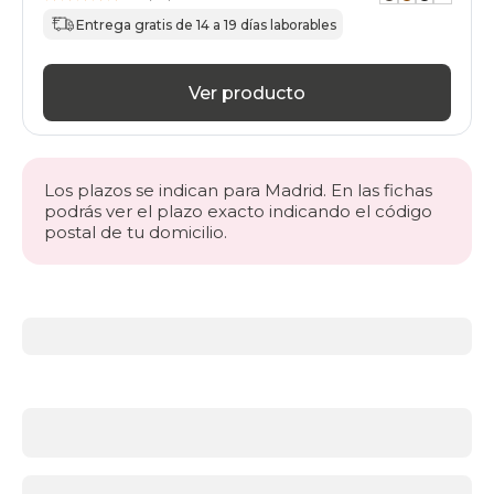
Entrega gratis de 14 a 19 días laborables
Ver producto
Los plazos se indican para Madrid. En las fichas
podrás ver el plazo exacto indicando el código
postal de tu domicilio.
Más
información
acerca
de
Somieres
y
bases
¿Qué