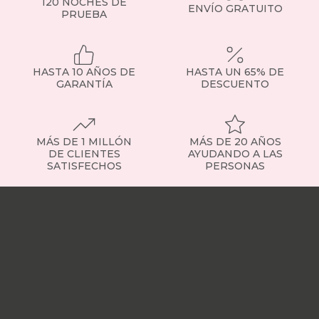
120 NOCHES DE
tienes
ENVÍO GRATUITO
PRUEBA
dudas,
consulta
con
nuestro
HASTA 10 AÑOS DE
HASTA UN 65% DE
equipo
GARANTÍA
DESCUENTO
o
visita
la
sección
de
MÁS DE 1 MILLÓN
MÁS DE 20 AÑOS
somier
DE CLIENTES
AYUDANDO A LAS
SATISFECHOS
PERSONAS
fijo
para
Nuestras
ver
tiendas
Sobre
ejemplos
nosotros
Trabaja
concretos.
con
Tipos
nosotros
Responsabilidad
de
social
Nuestros
somieres
influencers
Vídeo
disponibles
opiniones
Apariciones
Contamos
en
con
medios
Buscados
somieres