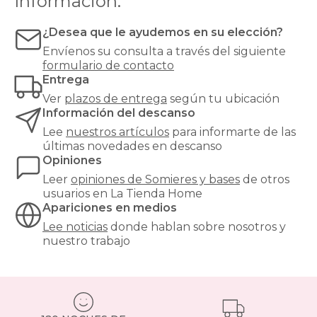
Información:
Las
bases
¿Desea que le ayudemos en su elección?
tapizadas,
Envíenos su consulta a través del siguiente
en
formulario de contacto
cambio,
Entrega
proporcionan
una
Ver
plazos de entrega
según tu ubicación
mayor
Información del descanso
firmeza
Lee
nuestros artículos
para informarte de las
y
últimas novedades en descanso
estabilidad
Opiniones
al
colchón,
Leer
opiniones de
Somieres y bases
de otros
y
usuarios en La Tienda Home
son
Apariciones en medios
especialmente
Lee noticias
donde hablan sobre nosotros y
recomendables
nuestro trabajo
para
modelos
de
muelles
ensacados.
Si