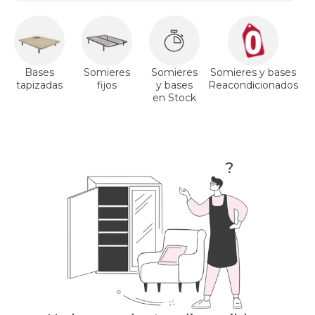
Bases
Somieres
Somieres
Somieres y bases
tapizadas
fijos
y bases
Reacondicionados
a
en Stock