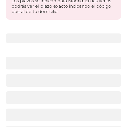
Los plazos se indican para Madrid. En las fichas
podrás ver el plazo exacto indicando el código
postal de tu domicilio.
Más
información
acerca
de
Somieres
y
bases
¿Qué
soporte
es
mejor:
somier
o
base
tapizada?
Ambas
opciones