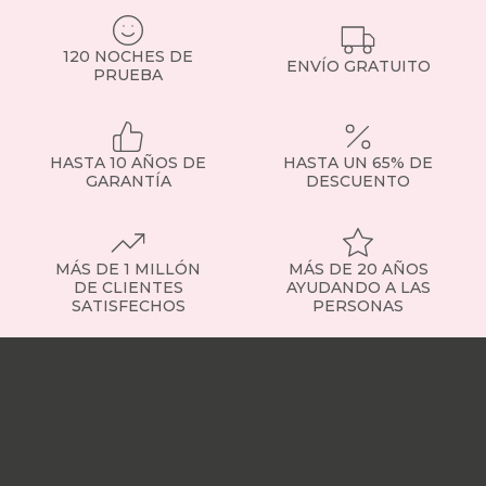
ensacados.
Si
120 NOCHES DE
tienes
ENVÍO GRATUITO
PRUEBA
dudas,
consulta
con
nuestro
HASTA 10 AÑOS DE
HASTA UN 65% DE
equipo
GARANTÍA
DESCUENTO
o
visita
la
sección
de
MÁS DE 1 MILLÓN
MÁS DE 20 AÑOS
somier
DE CLIENTES
AYUDANDO A LAS
SATISFECHOS
PERSONAS
fijo
para
Nuestras
ver
tiendas
Sobre
ejemplos
nosotros
Trabaja
concretos.
con
Tipos
nosotros
Responsabilidad
de
social
Nuestros
somieres
influencers
Vídeo
disponibles