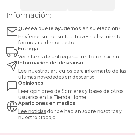
espuma
o
Información:
látex.
Las
bases
¿Desea que le ayudemos en su elección?
tapizadas,
Envíenos su consulta a través del siguiente
en
formulario de contacto
cambio,
Entrega
proporcionan
una
Ver
plazos de entrega
según tu ubicación
mayor
Información del descanso
firmeza
Lee
nuestros artículos
para informarte de las
y
últimas novedades en descanso
estabilidad
Opiniones
al
colchón,
Leer
opiniones de
Somieres y bases
de otros
y
usuarios en La Tienda Home
son
Apariciones en medios
especialmente
Lee noticias
donde hablan sobre nosotros y
recomendables
nuestro trabajo
para
modelos
de
muelles