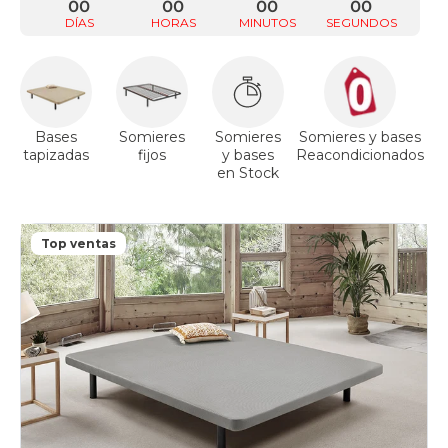
00
00
00
00
DÍAS
HORAS
MINUTOS
SEGUNDOS
Bases
Somieres
Somieres
Somieres y bases
tapizadas
fijos
y bases
Reacondicionados
a
en Stock
Top ventas