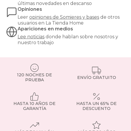
últimas novedades en descanso
estabilidad
Opiniones
al
colchón,
Leer
opiniones de
Somieres y bases
de otros
y
usuarios en La Tienda Home
son
Apariciones en medios
especialmente
Lee noticias
donde hablan sobre nosotros y
recomendables
nuestro trabajo
para
modelos
de
muelles
ensacados.
Si
120 NOCHES DE
tienes
ENVÍO GRATUITO
PRUEBA
dudas,
consulta
con
nuestro
HASTA 10 AÑOS DE
HASTA UN 65% DE
equipo
GARANTÍA
DESCUENTO
o
visita
la
sección