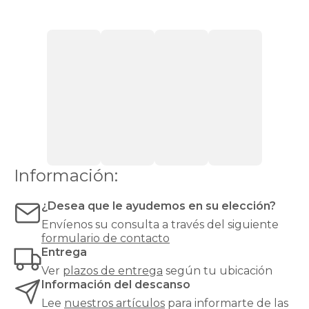
mayor
transpirabilidad
,
ideal
para
colchones
que
requieren
ventilación,
como
los
de
espuma
o
Información:
látex.
Las
bases
¿Desea que le ayudemos en su elección?
tapizadas,
Envíenos su consulta a través del siguiente
en
formulario de contacto
cambio,
Entrega
proporcionan
una
Ver
plazos de entrega
según tu ubicación
mayor
Información del descanso
firmeza
Lee
nuestros artículos
para informarte de las
y