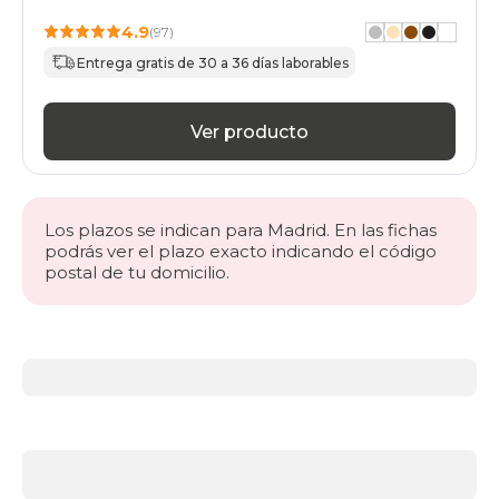
4.9
(97)
Entrega gratis de 30 a 36 días laborables
Ver producto
Los plazos se indican para Madrid. En las fichas
podrás ver el plazo exacto indicando el código
postal de tu domicilio.
Más
información
acerca
de
Somieres
y
bases