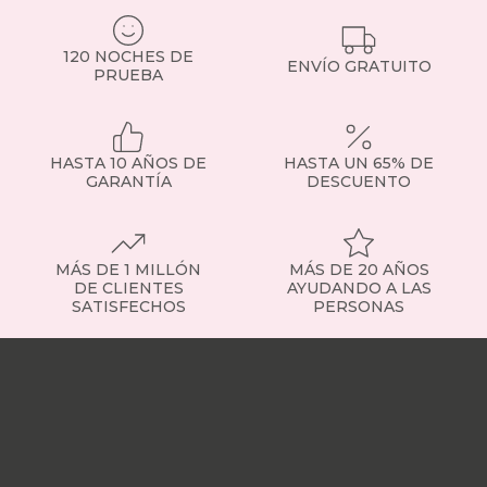
ensacados.
Si
120 NOCHES DE
tienes
ENVÍO GRATUITO
PRUEBA
dudas,
consulta
con
nuestro
HASTA 10 AÑOS DE
HASTA UN 65% DE
equipo
GARANTÍA
DESCUENTO
o
visita
la
sección
de
MÁS DE 1 MILLÓN
MÁS DE 20 AÑOS
somier
DE CLIENTES
AYUDANDO A LAS
SATISFECHOS
PERSONAS
fijo
para
Nuestras
ver
tiendas
Sobre
ejemplos
nosotros
Trabaja
concretos.
con
Tipos
nosotros
Responsabilidad
de
social
Nuestros
somieres
influencers
Vídeo
disponibles