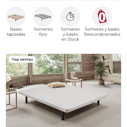
Bases
Somieres
Somieres
Somieres y bases
tapizadas
fijos
y bases
Reacondicionados
a
en Stock
Top ventas