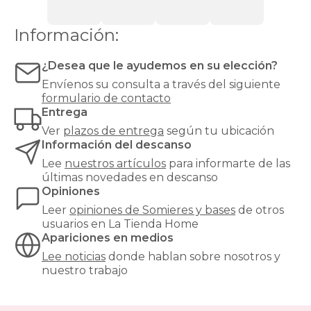
espuma
o
Información:
látex.
Las
bases
¿Desea que le ayudemos en su elección?
tapizadas,
Envíenos su consulta a través del siguiente
en
formulario de contacto
cambio,
Entrega
proporcionan
una
Ver
plazos de entrega
según tu ubicación
mayor
Información del descanso
firmeza
Lee
nuestros artículos
para informarte de las
y
últimas novedades en descanso
estabilidad
Opiniones
al
colchón,
Leer
opiniones de
Somieres y bases
de otros
y
usuarios en La Tienda Home
son
Apariciones en medios
especialmente
Lee noticias
donde hablan sobre nosotros y
recomendables
nuestro trabajo
para
modelos
de
muelles