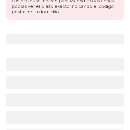
Los plazos se indican para Madrid. En las fichas
podrás ver el plazo exacto indicando el código
postal de tu domicilio.
Más
información
acerca
de
Somieres
y
bases
¿Qué
soporte
es
mejor:
somier
o
base
tapizada?
Ambas
opciones