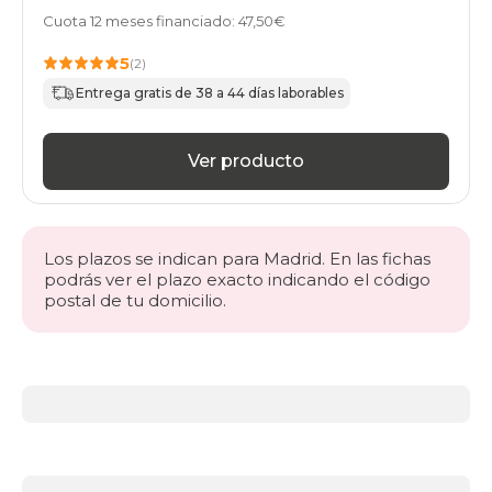
Cuota 12 meses financiado: 47,50€
5
(2)
Entrega gratis de 38 a 44 días laborables
Ver producto
Los plazos se indican para Madrid. En las fichas
podrás ver el plazo exacto indicando el código
postal de tu domicilio.
Más
información
acerca
de
Somieres