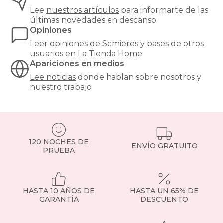
firmeza
Lee
nuestros artículos
para informarte de las
y
últimas novedades en descanso
estabilidad
Opiniones
al
colchón,
Leer
opiniones de
Somieres y bases
de otros
y
usuarios en La Tienda Home
son
Apariciones en medios
especialmente
Lee noticias
donde hablan sobre nosotros y
recomendables
nuestro trabajo
para
modelos
de
muelles
ensacados.
Si
120 NOCHES DE
tienes
ENVÍO GRATUITO
PRUEBA
dudas,
consulta
con
nuestro
HASTA 10 AÑOS DE
HASTA UN 65% DE
equipo
GARANTÍA
DESCUENTO
o
visita
la