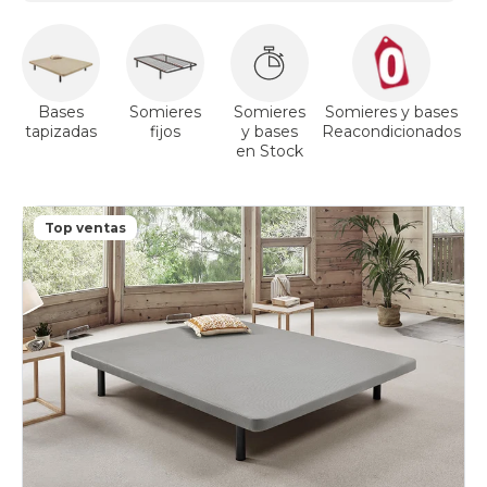
Bases
Somieres
Somieres
Somieres y bases
tapizadas
fijos
y bases
Reacondicionados
a
en Stock
Top ventas