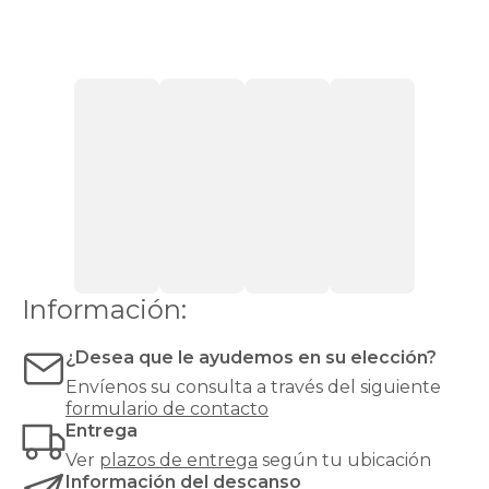
ofrecen
mayor
transpirabilidad
,
ideal
para
colchones
que
requieren
ventilación,
como
los
de
espuma
o
Información:
látex.
Las
bases
¿Desea que le ayudemos en su elección?
tapizadas,
Envíenos su consulta a través del siguiente
en
formulario de contacto
cambio,
Entrega
proporcionan
una
Ver
plazos de entrega
según tu ubicación
mayor
Información del descanso