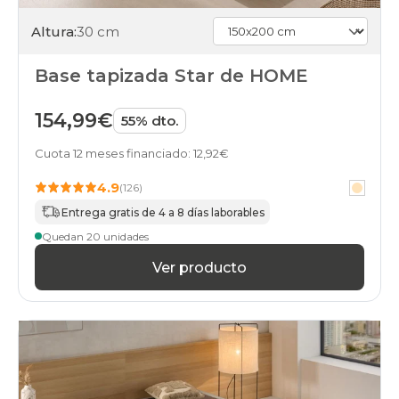
150x200cm
wengue
Altura:
30 cm
somieres-
bases
Base tapizada Star de HOME
150x200cm
gris-
oscuro
154,99€
55% dto.
somieres-
bases
Cuota 12 meses financiado: 12,92€
150x200cm
marron
4.9
(126)
somieres-
Entrega gratis de 4 a 8 días laborables
bases
150x200cm
Quedan 20 unidades
azul
somieres-
Ver producto
bases
150x200cm
verde
somieres-
bases
150x200cm
negro