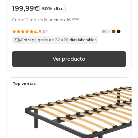
150x200cm
199,99€
50% dto.
baratos
somieres-
Cuota 12 meses financiado: 16,67€
bases
150x200cm
4.8
(122)
buenos
somieres-
Entrega gratis de 22 a 28 días laborables
bases
150x200cm
calidad-
Ver producto
precio
somieres-
bases
150x200cm
Top ventas
en-
oferta
somieres-
bases
150x200cm
financiados
somieres-
bases
150x200cm