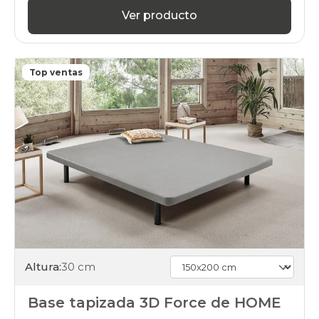
pikolin
Ver producto
somieres-
bases
150x200cm
gama-
Top ventas
basic
somieres-
bases
150x200cm
gama-
basic-
plus
somieres-
bases
150x200cm
gama-
silver
somieres-
bases
150x200cm
Altura:
30 cm
gama-
gold
Base tapizada 3D Force de HOME
somieres-
bases