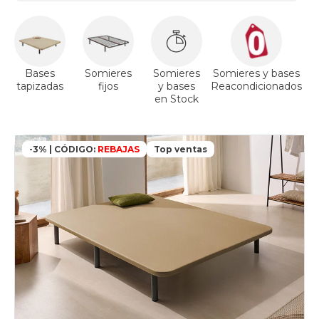
somieres-
bases
150x200cm
somier-
fijo
somieres-
Bases
Somieres
Somieres
Somieres y bases
bases
tapizadas
fijos
y bases
Reacondicionados
a
150x200cm
en Stock
articulable
somieres-
bases
-3% | CÓDIGO:
REBAJAS
Top ventas
150x200cm
electrico
somieres-
bases
150x200cm
gris-
claro
somieres-
bases
150x200cm
beis
somieres-
bases