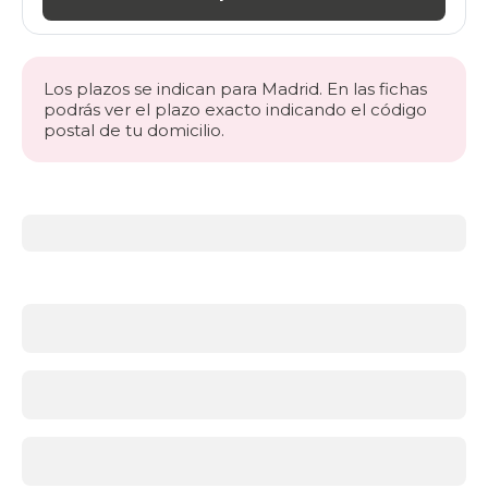
Los plazos se indican para Madrid. En las fichas
podrás ver el plazo exacto indicando el código
postal de tu domicilio.
Más
información
acerca
de
Somieres
y
bases
¿Qué
soporte
es
mejor:
somier
o