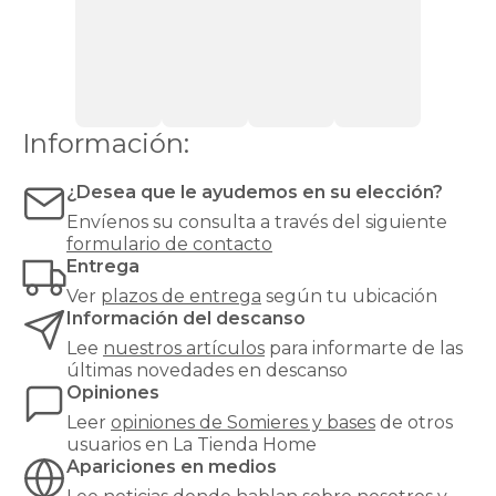
ventilación,
como
los
de
espuma
o
Información:
látex.
Las
bases
¿Desea que le ayudemos en su elección?
tapizadas,
Envíenos su consulta a través del siguiente
en
formulario de contacto
cambio,
Entrega
proporcionan
una
Ver
plazos de entrega
según tu ubicación
mayor
Información del descanso
firmeza
Lee
nuestros artículos
para informarte de las
y
últimas novedades en descanso
estabilidad
Opiniones
al
colchón,
Leer
opiniones de
Somieres y bases
de otros
y
usuarios en La Tienda Home
son
Apariciones en medios
especialmente