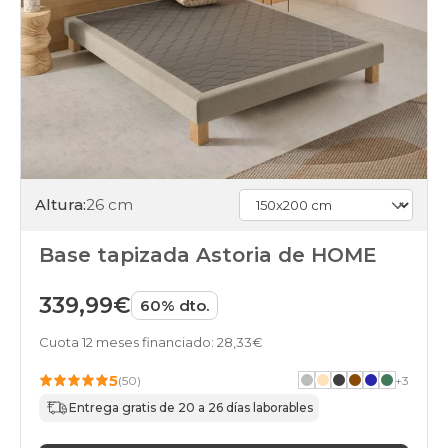
somieres-
bases
150x200cm
amarillo
somieres-
bases
150x200cm
rosa
somieres-
bases
150x200cm
Altura:
26 cm
blanco
somieres-
bases
Base tapizada Astoria de HOME
150x200cm
top-
339,99€
60% dto.
ventas
somieres-
Cuota 12 meses financiado: 28,33€
bases
150x200cm
5
home
(50)
+
3
somieres-
Entrega gratis de 20 a 26 días laborables
bases
150x200cm