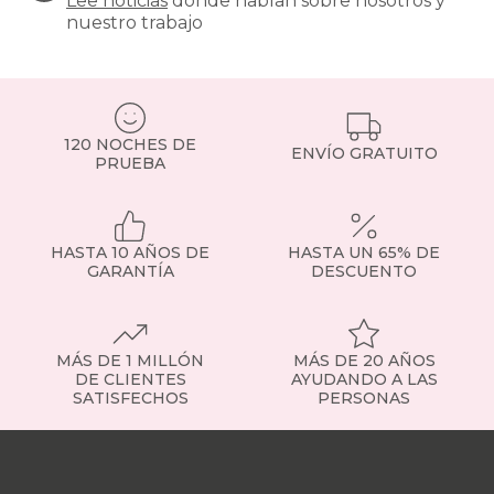
Lee noticias
donde hablan sobre nosotros y
recomendables
nuestro trabajo
para
modelos
de
muelles
ensacados.
Si
120 NOCHES DE
tienes
ENVÍO GRATUITO
PRUEBA
dudas,
consulta
con
nuestro
HASTA 10 AÑOS DE
HASTA UN 65% DE
equipo
GARANTÍA
DESCUENTO
o
visita
la
sección
de
MÁS DE 1 MILLÓN
MÁS DE 20 AÑOS
somier
DE CLIENTES
AYUDANDO A LAS
SATISFECHOS
PERSONAS
fijo
para
Nuestras
ver
tiendas
Sobre
ejemplos
nosotros
Trabaja
concretos.