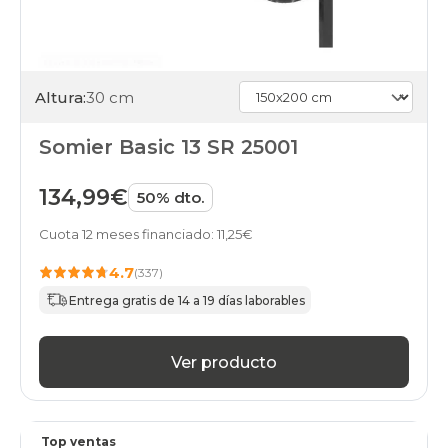
gama-
alta
somieres-
bases
150x200cm
Altura:
30 cm
online
Somier Basic 13 SR 25001
134,99€
50% dto.
Cuota 12 meses financiado: 11,25€
4.7
(337)
Entrega gratis de 14 a 19 días laborables
Ver producto
Top ventas