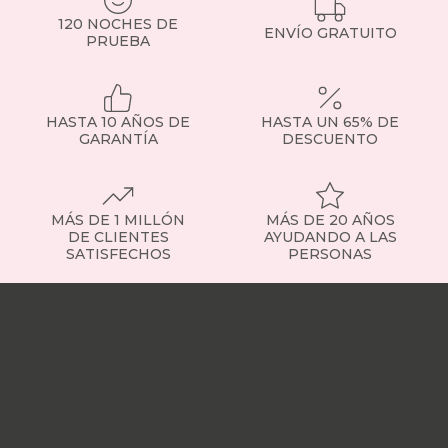
Si
120 NOCHES DE
tienes
ENVÍO GRATUITO
PRUEBA
dudas,
consulta
con
nuestro
HASTA 10 AÑOS DE
HASTA UN 65% DE
equipo
GARANTÍA
DESCUENTO
o
visita
la
sección
de
MÁS DE 1 MILLÓN
MÁS DE 20 AÑOS
somier
DE CLIENTES
AYUDANDO A LAS
SATISFECHOS
PERSONAS
fijo
para
Nuestras
ver
tiendas
Sobre
ejemplos
nosotros
Trabaja
concretos.
con
Tipos
nosotros
Responsabilidad
de
social
Nuestros
somieres
influencers
Vídeo
disponibles
opiniones
Apariciones
Contamos
en
con