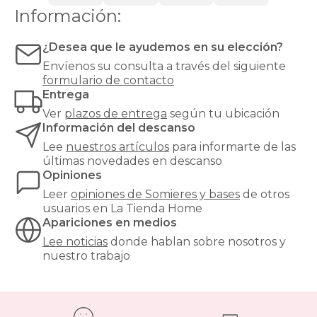
o
Información:
látex.
Las
bases
¿Desea que le ayudemos en su elección?
tapizadas,
Envíenos su consulta a través del siguiente
en
formulario de contacto
cambio,
Entrega
proporcionan
una
Ver
plazos de entrega
según tu ubicación
mayor
Información del descanso
firmeza
Lee
nuestros artículos
para informarte de las
y
últimas novedades en descanso
estabilidad
Opiniones
al
colchón,
Leer
opiniones de
Somieres y bases
de otros
y
usuarios en La Tienda Home
son
Apariciones en medios
especialmente
Lee noticias
donde hablan sobre nosotros y
recomendables
nuestro trabajo
para
modelos
de
muelles
ensacados.