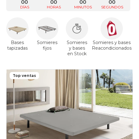
00
00
00
00
DÍAS
HORAS
MINUTOS
SEGUNDOS
Bases
Somieres
Somieres
Somieres y bases
tapizadas
fijos
y bases
Reacondicionados
a
en Stock
Top ventas